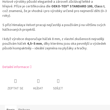
Hotové výrobky působí elegantně a zároveň zůstávají lehké a
hřejivé. Příze je certifikována dle
OEKO-TEX® STANDARD 100, Class I
,
což znamená, že je vhodná i pro výrobky určené pro nejmenší děti (0–3
roky).
S přízí Himalaya Velvet pracuji nejčastěji a používám ji na většinu svých
háčkovaných projektů.
I když výrobce doporučuje háček 8 mm, z vlastní zkušenosti nejraději
používám háček
4,5–5 mm
, díky kterému jsou oka pevnější a výsledek
působí kompaktněji – ideální zejména na plyšáky a hračky.
Detailní informace
ZEPTAT SE
HLÍDAT
SDÍLET