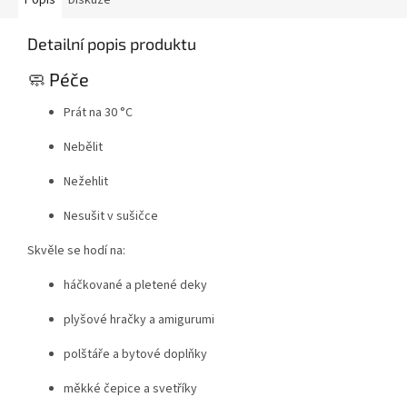
Popis
Diskuze
Detailní popis produktu
🧼 Péče
Prát na 30 °C
Nebělit
Nežehlit
Nesušit v sušičce
Skvěle se hodí na:
háčkované a pletené deky
plyšové hračky a amigurumi
polštáře a bytové doplňky
měkké čepice a svetříky