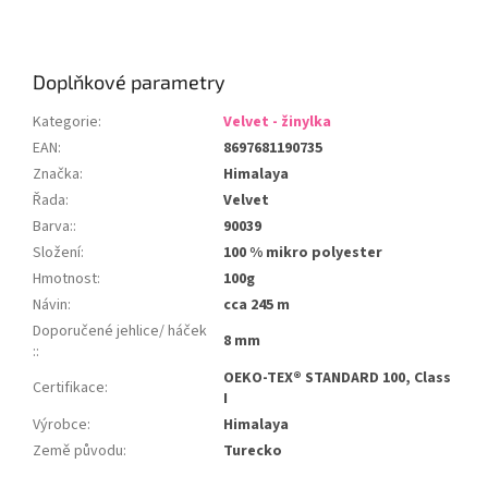
Doplňkové parametry
Kategorie
:
Velvet - žinylka
EAN
:
8697681190735
Značka
:
Himalaya
Řada
:
Velvet
Barva:
:
90039
Složení
:
100 % mikro polyester
Hmotnost
:
100g
Návin
:
cca 245 m
Doporučené jehlice/ háček
8 mm
:
:
OEKO-TEX® STANDARD 100, Class
Certifikace
:
I
Výrobce
:
Himalaya
Země původu
:
Turecko