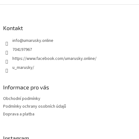
Z
á
p
a
Kontakt
t
info
@
umarusky.online
í
704197967
https://www.facebook.com/umarusky.online/
u_marusky/
Informace pro vás
Obchodní podmínky
Podmínky ochrany osobních údajů
Doprava a platba
Instagram