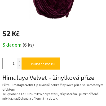
52 Kč
Měrná
Skladem
(6 ks)
cena:
Přidat do košíku
Himalaya Velvet - žinylková příze
Příze
Himalaya Velvet
je luxusně hebká žinylková příze se sametovým
efektem.
Je vyrobena ze 100% mikro polyesteru, díky kterému je mimořádně
měkká, nadýchaná a příjemná na dotek.