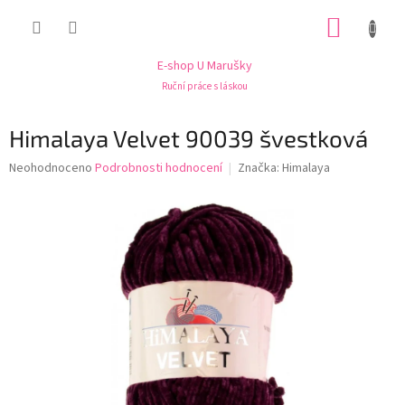
Přejít
NÁKUP
na
obsah
KOŠÍK
E-shop U Marušky
Ruční práce s láskou
Himalaya Velvet 90039 švestková
Průměrné
Neohodnoceno
Podrobnosti hodnocení
Značka:
Himalaya
hodnocení
produktu
je
0,0
z
5
hvězdiček.