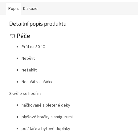
Popis
Diskuze
Detailní popis produktu
🧼 Péče
Prát na 30 °C
Nebělit
Nežehlit
Nesušit v sušičce
Skvěle se hodí na:
háčkované a pletené deky
plyšové hračky a amigurumi
polštáře a bytové doplňky