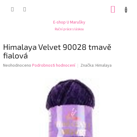
Přejít
NÁKUP
na
obsah
KOŠÍK
E-shop U Marušky
Ruční práce s láskou
Himalaya Velvet 90028 tmavě
fialová
Průměrné
Neohodnoceno
Podrobnosti hodnocení
Značka:
Himalaya
hodnocení
produktu
je
0,0
z
5
hvězdiček.