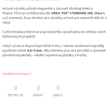
Hotové výrobky působí elegantně a zároveň zůstávají lehké a
hřejivé. Příze je certifikována dle
OEKO-TEX® STANDARD 100, Class I
,
což znamená, že je vhodná i pro výrobky určené pro nejmenší děti (0–3
roky).
S přízí Himalaya Velvet pracuji nejčastěji a používám ji na většinu svých
háčkovaných projektů.
I když výrobce doporučuje háček 8 mm, z vlastní zkušenosti nejraději
používám háček
4,5–5 mm
, díky kterému jsou oka pevnější a výsledek
působí kompaktněji – ideální zejména na plyšáky a hračky.
Detailní informace
ZEPTAT SE
HLÍDAT
SDÍLET