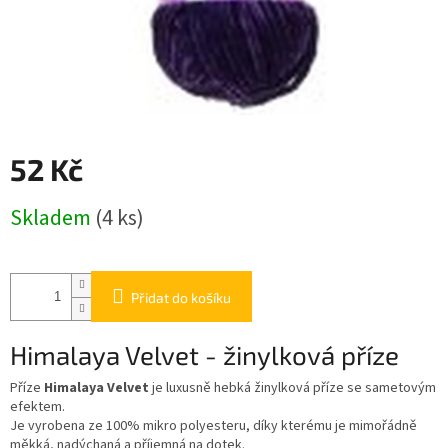
52 Kč
Měrná
Skladem
(4 ks)
cena:
Přidat do košíku
Himalaya Velvet - žinylková příze
Příze
Himalaya Velvet
je luxusně hebká žinylková příze se sametovým
efektem.
Je vyrobena ze 100% mikro polyesteru, díky kterému je mimořádně
měkká, nadýchaná a příjemná na dotek.