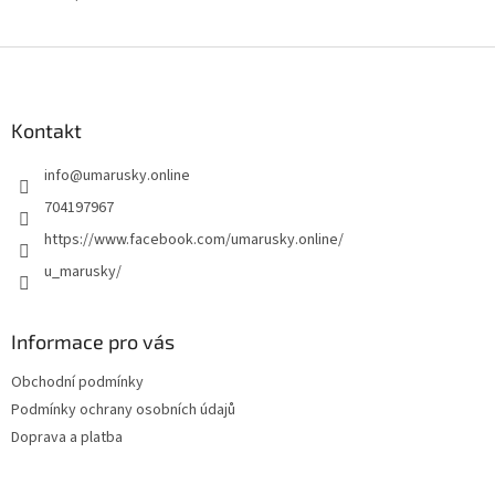
Z
á
p
a
Kontakt
t
info
@
umarusky.online
í
704197967
https://www.facebook.com/umarusky.online/
u_marusky/
Informace pro vás
Obchodní podmínky
Podmínky ochrany osobních údajů
Doprava a platba