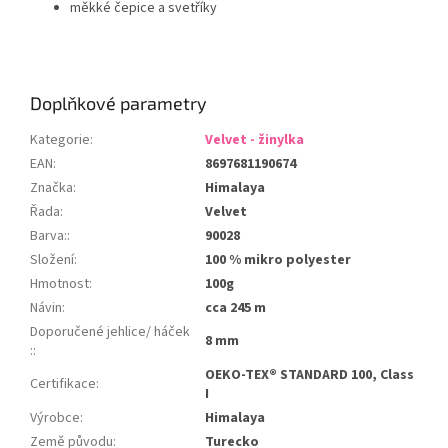
měkké čepice a svetříky
Doplňkové parametry
Kategorie
:
Velvet - žinylka
EAN
:
8697681190674
Značka
:
Himalaya
Řada
:
Velvet
Barva:
:
90028
Složení
:
100 % mikro polyester
Hmotnost
:
100g
Návin
:
cca 245 m
Doporučené jehlice/ háček
8 mm
:
:
OEKO-TEX® STANDARD 100, Class
Certifikace
:
I
Výrobce
:
Himalaya
Země původu
:
Turecko