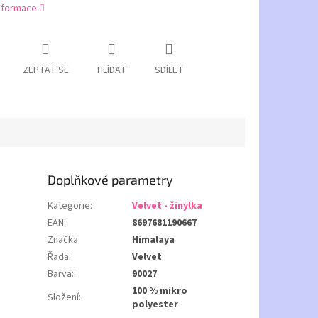
informace
ZEPTAT SE
HLÍDAT
SDÍLET
Doplňkové parametry
Kategorie
:
Velvet - žinylka
EAN
:
8697681190667
Značka
:
Himalaya
Řada
:
Velvet
Barva:
:
90027
100 % mikro
Složení
:
polyester