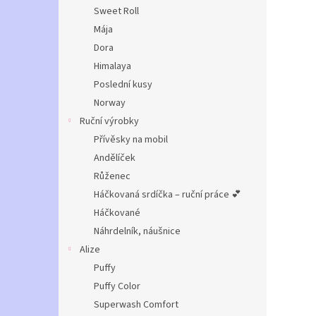
n
Sweet Roll
e
Mája
l
Dora
Himalaya
Poslední kusy
Norway
Ruční výrobky
Přívěsky na mobil
Andělíček
Růženec
Háčkovaná srdíčka – ruční práce 💕
Háčkované
Náhrdelník, náušnice
Alize
Puffy
Puffy Color
Superwash Comfort