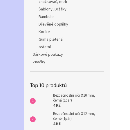
značkovač, metr
Šablony, Držáky
Bambule
Dřevěné doplňky
Korále
Guma pletená
ostatní
Dárkové poukazy
Značky
Top 10 produktů
Bezpečnostní oči Ø10 mm,
černá (1pár)
4 Kč
Bezpečnostní oči Ø12 mm,
černé (1pár)
4 Kč