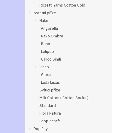
Rozetti Yarns Cotton Gold
ostatní příze
Nako
Angorella
Nako Ombre
Boho
Lolipop
Calico Simli
Vlnap
Gloria
Lada Luxus
Svítící příze
Milk Cotton ( Cotton Socks )
Standard
Fibra Natura
Loop’ncraft
Doplňky