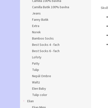
Camilla 100% bavlna
Camilla Batik 100% bavlna
Skvěl
Jeans
Fanny Batik
Extra
Norek
Bamboo Socks
Best Socks 4 - fach
Best Socks 6 - fach
Lofoty
Patty
Tulip
Nepál Ombre
Waltz
Elen Baby
Tulip color
Elian
Elian Mimi