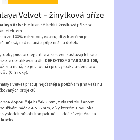
laya Velvet - žinylková příze
alaya Velvet
je luxusně hebká žinylková příze se
ým efektem.
ena ze 100% mikro polyesteru, díky kterému je
ě měkká, nadýchaná a příjemná na dotek.
robky působí elegantně a zároveň zůstávají lehké a
Příze je certifikována dle
OEKO-TEX® STANDARD 100,
což znamená, že je vhodná i pro výrobky určené pro
děti (0–3 roky).
imalaya Velvet pracuji nejčastěji a používám ji na většinu
čkovaných projektů.
robce doporučuje háček 8 mm, z vlastní zkušenosti
i používám háček
4,5–5 mm
, díky kterému jsou oka
a výsledek působí kompaktněji – ideální zejména na
 hračky.