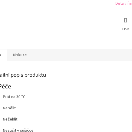
Detailní 
TISK
s
Diskuze
ailní popis produktu
Péče
Prát na 30 °C
Nebělit
Nežehlit
Nesušit v sušičce