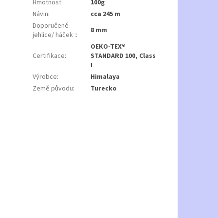
Hmotnost
:
100g
Návin
:
cca 245 m
Doporučené
8 mm
jehlice/ háček :
:
OEKO-TEX®
Certifikace
:
STANDARD 100, Class
I
Výrobce
:
Himalaya
Země původu
:
Turecko
říky