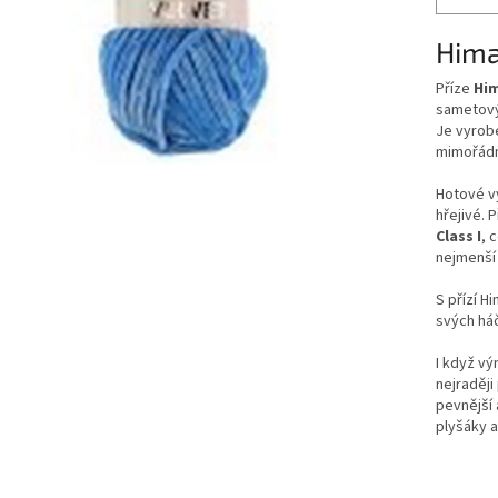
Hima
Příze
Him
sametov
Je vyrob
mimořádn
Hotové vý
hřejivé. 
Class I
, 
nejmenší 
S přízí H
svých há
I když vý
nejraděj
pevnější 
plyšáky a