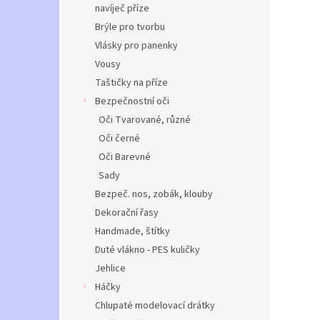
navíječ příze
Brýle pro tvorbu
Vlásky pro panenky
Vousy
Taštičky na příze
Bezpečnostní oči
Oči Tvarované, různé
Oči černé
Oči Barevné
Sady
Bezpeč. nos, zobák, klouby
Dekorační řasy
Handmade, štítky
Duté vlákno - PES kuličky
Jehlice
Háčky
Chlupaté modelovací drátky