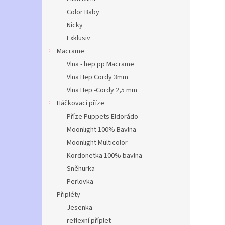
Color Baby
Nicky
Exklusiv
Macrame
Vlna - hep pp Macrame
Vlna Hep Cordy 3mm
Vlna Hep -Cordy 2,5 mm
Háčkovací příze
Příze Puppets Eldorádo
Moonlight 100% Bavlna
Moonlight Multicolor
Kordonetka 100% bavlna
Sněhurka
Perlovka
Připléty
Jesenka
reflexní příplet