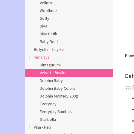
Velluto
Wooltime
Softy
Diva
Diva Batik
Baby Best
Betynka - žinylka
Popi
Himalaya
Himagurumi
Velvet - žinylka
Det
Dolphin Baby
🧼 
Dolphin Baby Colors
Dolphin Mystery 200g
Everyday
Everyday Bambus
Starbella
Vlna - Hep