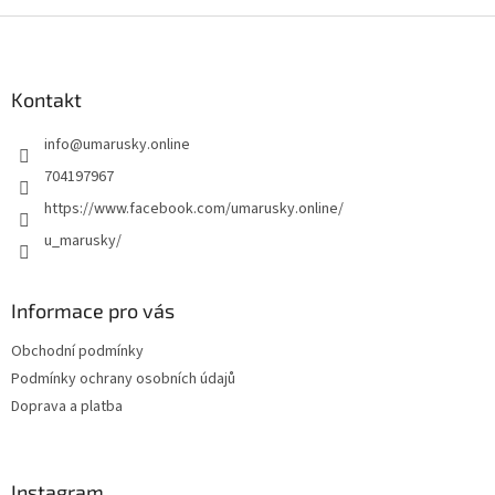
Z
á
p
a
Kontakt
t
info
@
umarusky.online
í
704197967
https://www.facebook.com/umarusky.online/
u_marusky/
Informace pro vás
Obchodní podmínky
Podmínky ochrany osobních údajů
Doprava a platba
Instagram