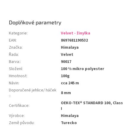
Doplňkové parametry
Kategorie
:
Velvet - žinylka
EAN
:
8697681190532
Značka
:
Himalaya
Řada
:
Velvet
Barva:
:
90017
Složení
:
100 % mikro polyester
Hmotnost
:
100g
Návin
:
cca 245 m
Doporučené jehlice/ háček
8 mm
:
:
OEKO-TEX® STANDARD 100, Class
Certifikace
:
I
Výrobce
:
Himalaya
Země původu
:
Turecko