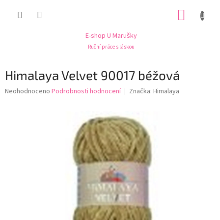
Přejít
NÁKUP
na
obsah
KOŠÍK
E-shop U Marušky
Ruční práce s láskou
Himalaya Velvet 90017 béžová
Průměrné
Neohodnoceno
Podrobnosti hodnocení
Značka:
Himalaya
hodnocení
produktu
je
0,0
z
5
hvězdiček.