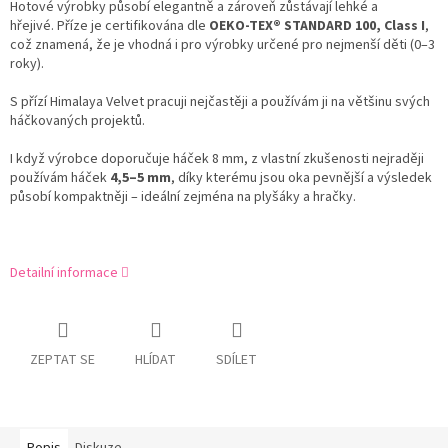
Hotové výrobky působí elegantně a zároveň zůstávají lehké a
hřejivé. Příze je certifikována dle
OEKO-TEX® STANDARD 100, Class I
,
což znamená, že je vhodná i pro výrobky určené pro nejmenší děti (0–3
roky).
S přízí Himalaya Velvet pracuji nejčastěji a používám ji na většinu svých
háčkovaných projektů.
I když výrobce doporučuje háček 8 mm, z vlastní zkušenosti nejraději
používám háček
4,5–5 mm
, díky kterému jsou oka pevnější a výsledek
působí kompaktněji – ideální zejména na plyšáky a hračky.
Detailní informace
ZEPTAT SE
HLÍDAT
SDÍLET