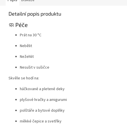
Popis
Diskuze
Detailní popis produktu
🧼 Péče
Prát na 30 °C
Nebělit
Nežehlit
Nesušit v sušičce
Skvěle se hodí na:
háčkované a pletené deky
plyšové hračky a amigurumi
polštáře a bytové doplňky
měkké čepice a svetříky