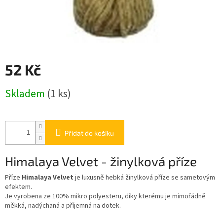
52 Kč
Měrná
Skladem
(1 ks)
cena:
Přidat do košíku
Himalaya Velvet - žinylková příze
Příze
Himalaya Velvet
je luxusně hebká žinylková příze se sametovým
efektem.
Je vyrobena ze 100% mikro polyesteru, díky kterému je mimořádně
měkká, nadýchaná a příjemná na dotek.