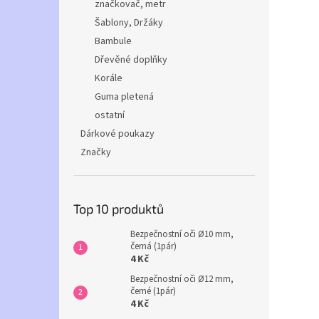
značkovač, metr
Šablony, Držáky
Bambule
Dřevěné doplňky
Korále
Guma pletená
ostatní
Dárkové poukazy
Značky
Top 10 produktů
Bezpečnostní oči Ø10 mm,
černá (1pár)
4 Kč
Bezpečnostní oči Ø12 mm,
černé (1pár)
4 Kč