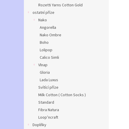
Rozetti Yarns Cotton Gold
ostatní příze
Nako
Angorella
Nako Ombre
Boho
Lolipop
Calico Simli
Vlnap
Gloria
Lada Luxus
Svítící příze
Milk Cotton ( Cotton Socks )
Standard
Fibra Natura
Loop’ncraft
Doplňky