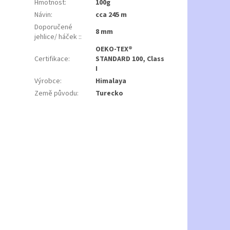
Hmotnost
:
100g
Návin
:
cca 245 m
Doporučené
8 mm
jehlice/ háček :
:
OEKO-TEX®
Certifikace
:
STANDARD 100, Class
I
Výrobce
:
Himalaya
Země původu
:
Turecko
říky