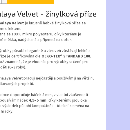
laya Velvet - žinylková příze
alaya Velvet
je luxusně hebká žinylková příze se
ým efektem.
ena ze 100% mikro polyesteru, díky kterému je
ě měkká, nadýchaná a příjemná na dotek.
robky působí elegantně a zároveň zůstávají lehké a
Příze je certifikována dle
OEKO-TEX® STANDARD 100,
což znamená, že je vhodná i pro výrobky určené pro
děti (0–3 roky).
imalaya Velvet pracuji nejčastěji a používám ji na většinu
čkovaných projektů.
robce doporučuje háček 8 mm, z vlastní zkušenosti
i používám háček
4,5–5 mm
, díky kterému jsou oka
a výsledek působí kompaktněji – ideální zejména na
 hračky.