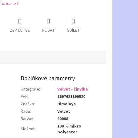
informace
ZEPTAT SE
HLÍDAT
SDÍLET
Doplňkové parametry
Kategorie
:
Velvet - žinylka
EAN
:
8697681190520
Značka
:
Himalaya
Řada
:
Velvet
Barva:
:
90008
100 % mikro
Složení
:
polyester