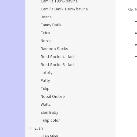
Camilla 100% bavlna
Camilla Batik 100% bavlna
Skvěl
Jeans
Fanny Batik
Extra
Norek
Bamboo Socks
Best Socks 4 - fach
Best Socks 6 - fach
Lofoty
Patty
Tulip
Nepál Ombre
Waltz
Elen Baby
Tulip color
Elian
Elian Mimi