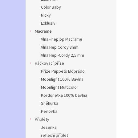
Color Baby
Nicky
Exklusiv
Macrame
Vlna - hep pp Macrame
Vlna Hep Cordy 3mm
Vlna Hep -Cordy 2,5 mm
Háčkovací příze
Příze Puppets Eldorádo
Moonlight 100% Bavlna
Moonlight Multicolor
Kordonetka 100% bavlna
Sněhurka
Perlovka
Připléty
Jesenka
reflexní příplet