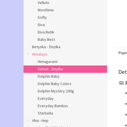
Velluto
Wooltime
Softy
Diva
Diva Batik
Baby Best
Betynka - žinylka
Popi
Himalaya
Himagurumi
Velvet - žinylka
Det
Dolphin Baby
🧼 
Dolphin Baby Colors
Dolphin Mystery 200g
Everyday
Everyday Bambus
Starbella
Vlna - Hep