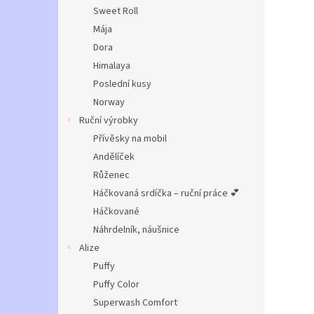
n
Sweet Roll
e
Mája
l
Dora
Himalaya
Poslední kusy
Norway
Ruční výrobky
Přívěsky na mobil
Andělíček
Růženec
Háčkovaná srdíčka – ruční práce 💕
Háčkované
Náhrdelník, náušnice
Alize
Puffy
Puffy Color
Superwash Comfort