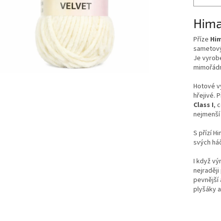
Hima
Příze
Him
sametov
Je vyrob
mimořádn
Hotové vý
hřejivé. 
Class I
, 
nejmenší 
S přízí H
svých há
I když vý
nejraděj
pevnější 
plyšáky a