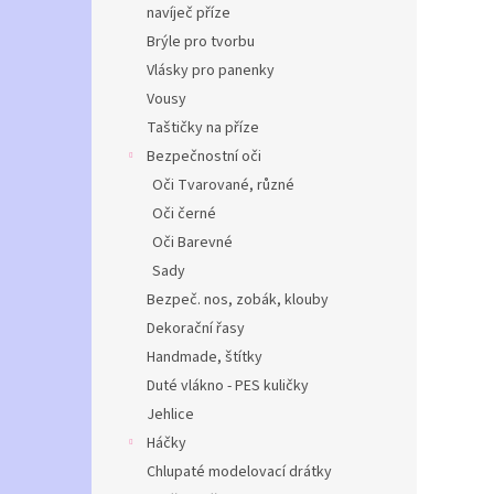
navíječ příze
Brýle pro tvorbu
Vlásky pro panenky
Vousy
Taštičky na příze
Bezpečnostní oči
Oči Tvarované, různé
Oči černé
Oči Barevné
Sady
Bezpeč. nos, zobák, klouby
Dekorační řasy
Handmade, štítky
Duté vlákno - PES kuličky
Jehlice
Háčky
Chlupaté modelovací drátky