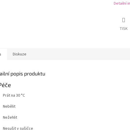
Detailní 
TISK
s
Diskuze
ailní popis produktu
Péče
Prát na 30 °C
Nebělit
Nežehlit
Nesušit v sušičce