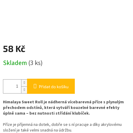
58 Kč
Měrná
Skladem
(3 ks)
cena:
Přidat do košíku
Himalaya Sweet Roll je nádherná vícebarevná příze s plynulým
přechodem odstínů, která vytváří kouzelné barevné efekty
úplně sama – bez nutnosti střídání klubíček.
Příze je příjemná na dotek, dobře se s ní pracuje a díky akrylovému
složení je také velmi snadná na údržbu.