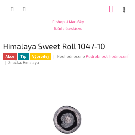
Přejít
NÁKUP
na
obsah
KOŠÍK
E-shop U Marušky
Ruční práce s láskou
Himalaya Sweet Roll 1047-10
Průměrné
Neohodnoceno
Podrobnosti hodnocení
Akce
Tip
Výprodej
hodnocení
Značka:
Himalaya
produktu
je
0,0
z
5
hvězdiček.