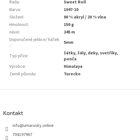
Řada
:
Sweet Roll
Barva
:
1047-10
Složení
:
80 % akryl / 20 % vlna
Hmotnost
:
150 g
návin
:
245 m
Doporučené jehlice/ háček
5mm
:
:
šátky, šály, deky, svetříky,
Typ příze
:
ponča
Výrobce
:
Himalaya
Země původu
:
Turecko
Z
á
p
a
Kontakt
t
info
@
umarusky.online
í
704197967