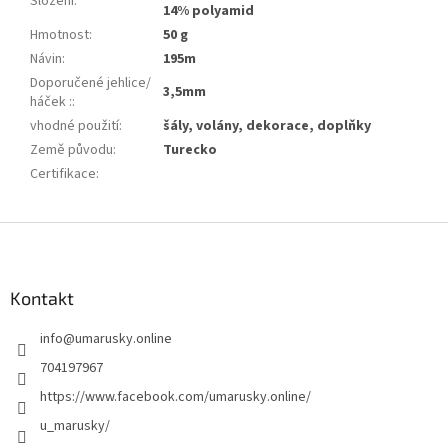
Složení
:
14% polyamid
Hmotnost
:
50 g
Návin
:
195m
Doporučené jehlice/
3,5mm
háček :
:
vhodné použití
:
šály, volány, dekorace, doplňky
Země původu
:
Turecko
Certifikace
:
Z
á
p
a
Kontakt
t
info
@
umarusky.online
í
704197967
https://www.facebook.com/umarusky.online/
u_marusky/