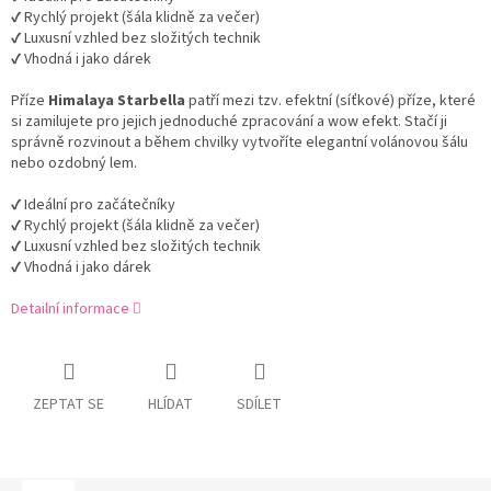
✔ Rychlý projekt (šála klidně za večer)
✔ Luxusní vzhled bez složitých technik
✔ Vhodná i jako dárek
Příze
Himalaya Starbella
patří mezi tzv. efektní (síťkové) příze, které
si zamilujete pro jejich jednoduché zpracování a wow efekt. Stačí ji
správně rozvinout a během chvilky vytvoříte elegantní volánovou šálu
nebo ozdobný lem.
✔ Ideální pro začátečníky
✔ Rychlý projekt (šála klidně za večer)
✔ Luxusní vzhled bez složitých technik
✔ Vhodná i jako dárek
Detailní informace
ZEPTAT SE
HLÍDAT
SDÍLET