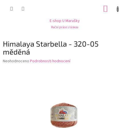
Přejít
NÁKUP
na
obsah
KOŠÍK
E-shop U Marušky
Ruční práce s láskou
Himalaya Starbella - 320-05
měděná
Průměrné
Neohodnoceno
Podrobnosti hodnocení
hodnocení
produktu
je
0,0
z
5
hvězdiček.