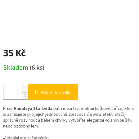
35 Kč
Měrná
Skladem
(6 ks)
cena:
Přidat do košíku
Příze
Himalaya Starbella
patří mezi tzv. efektní (síťkové) příze, které
si zamilujete pro jejich jednoduché zpracování a wow efekt. Stačí ji
správně rozvinout a během chvilky vytvoříte elegantní volánovou šálu
nebo ozdobný lem.
✔ Ideální pro začátečníky