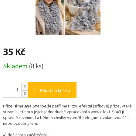
35 Kč
Měrná
Skladem
(8 ks)
cena:
Přidat do košíku
Příze
Himalaya Starbella
patří mezi tzv. efektní (síťkové) příze, které
si zamilujete pro jejich jednoduché zpracování a wow efekt. Stačí ji
správně rozvinout a během chvilky vytvoříte elegantní volánovou šálu
nebo ozdobný lem.
✔ Ideální pro začátečníky