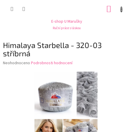
Přejít
NÁKUP
na
obsah
KOŠÍK
E-shop U Marušky
Ruční práce s láskou
Himalaya Starbella - 320-03
stříbrná
Průměrné
Neohodnoceno
Podrobnosti hodnocení
hodnocení
produktu
je
0,0
z
5
hvězdiček.