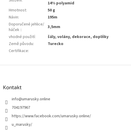
Složení
:
14% polyamid
Hmotnost
:
50 g
Návin
:
195m
Doporučené jehlice/
3,5mm
háček :
:
vhodné použití
:
šály, volány, dekorace, doplňky
Země původu
:
Turecko
Certifikace
:
Z
á
p
a
Kontakt
t
info
@
umarusky.online
í
704197967
https://www.facebook.com/umarusky.online/
u_marusky/