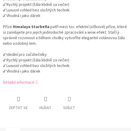
✔ Rychlý projekt (šála klidně za večer)
✔ Luxusní vzhled bez složitých technik
✔ Vhodná i jako dárek
Příze
Himalaya Starbella
patří mezi tzv. efektní (síťkové) příze, které
si zamilujete pro jejich jednoduché zpracování a wow efekt. Stačí ji
správně rozvinout a během chvilky vytvoříte elegantní volánovou šálu
nebo ozdobný lem.
✔ Ideální pro začátečníky
✔ Rychlý projekt (šála klidně za večer)
✔ Luxusní vzhled bez složitých technik
✔ Vhodná i jako dárek
Detailní informace
ZEPTAT SE
HLÍDAT
SDÍLET