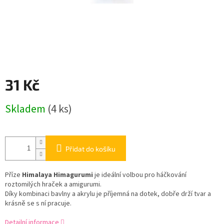
31 Kč
Měrná
Skladem
(4 ks)
cena:
Přidat do košíku
Příze
Himalaya Himagurumi
je ideální volbou pro háčkování
roztomilých hraček a amigurumi.
Díky kombinaci bavlny a akrylu je příjemná na dotek, dobře drží tvar a
krásně se s ní pracuje.
Detailní informace