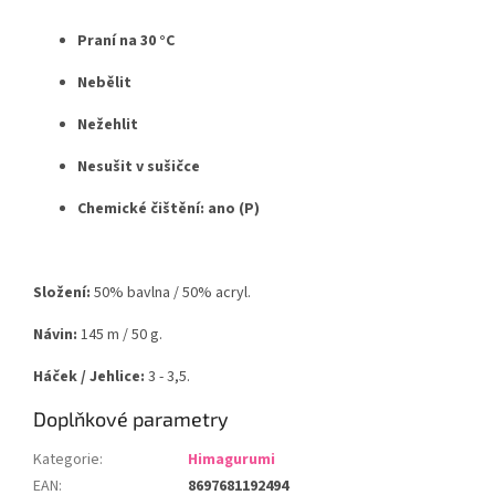
Praní na 30 °C
Nebělit
Nežehlit
Nesušit v sušičce
Chemické čištění: ano (P)
Složení:
50% bavlna / 50% acryl.
Návin:
145 m / 50 g.
Háček / Jehlice:
3 - 3,5.
Doplňkové parametry
Kategorie
:
Himagurumi
EAN
:
8697681192494