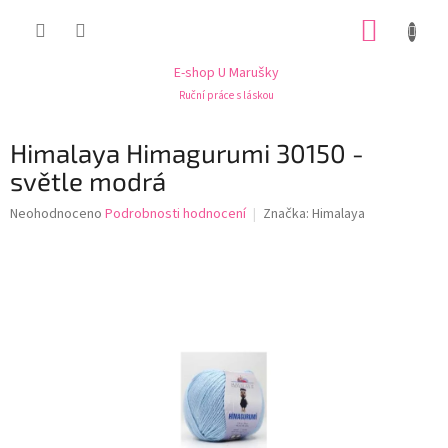
Přejít
NÁKUP
na
obsah
KOŠÍK
E-shop U Marušky
Ruční práce s láskou
Himalaya Himagurumi 30150 -
světle modrá
Průměrné
Neohodnoceno
Podrobnosti hodnocení
Značka:
Himalaya
hodnocení
produktu
je
0,0
z
5
hvězdiček.