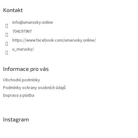
p
a
Kontakt
t
info
@
umarusky.online
í
704197967
https://www.facebook.com/umarusky.online/
u_marusky/
Informace pro vás
Obchodní podmínky
Podmínky ochrany osobních údajů
Doprava a platba
Instagram