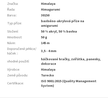
Značka
:
Himalaya
Řada
:
Himagurumi
Barva:
:
30150
bavlněno-akrylová příze na
Typ příze
:
amigurumi
Složení
:
50 % akryl, 50 % bavlna
Hmotnost
:
50 g
Návin
:
145 m
Doporučené jehlice/
3,5 - 4 mm
háček :
:
háčkované hračky, zvířátka, panenky,
vhodné použití
:
dekorace
Výrobce
:
Himalaya
Země původu
:
Turecko
ISO 9001:2015 (Quality Management
Certifikace
:
System)
Z
á