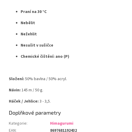
Praní na 30 °C
Nebělit
Nežehlit
Nesušit v sušičce
Chemické čištění: ano (P)
Složení:
50% bavlna / 50% acryl.
Návin:
145 m / 50 g.
Háček / Jehlice:
3 - 3,5.
Doplňkové parametry
Kategorie
:
Himagurumi
EAN
:
8697681192432