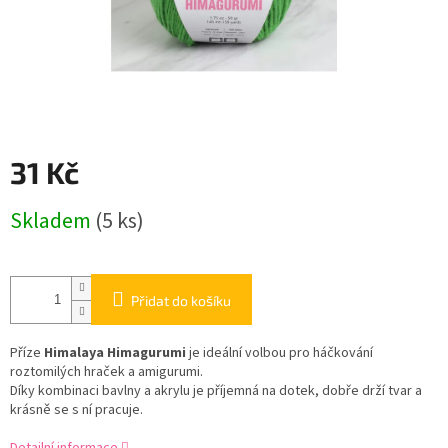
31 Kč
Měrná
Skladem
(5 ks)
cena:
Přidat do košíku
Příze
Himalaya Himagurumi
je ideální volbou pro háčkování
roztomilých hraček a amigurumi.
Díky kombinaci bavlny a akrylu je příjemná na dotek, dobře drží tvar a
krásně se s ní pracuje.