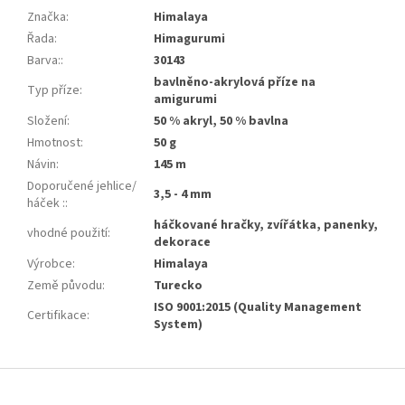
Značka
:
Himalaya
Řada
:
Himagurumi
Barva:
:
30143
bavlněno-akrylová příze na
Typ příze
:
amigurumi
Složení
:
50 % akryl, 50 % bavlna
Hmotnost
:
50 g
Návin
:
145 m
Doporučené jehlice/
3,5 - 4 mm
háček :
:
háčkované hračky, zvířátka, panenky,
vhodné použití
:
dekorace
Výrobce
:
Himalaya
Země původu
:
Turecko
ISO 9001:2015 (Quality Management
Certifikace
:
System)
Z
á