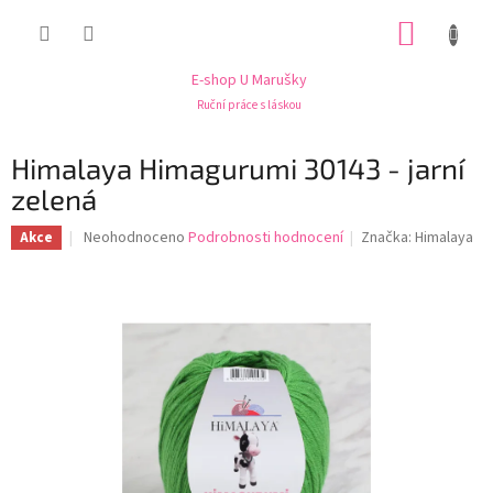
Přejít
NÁKUP
na
obsah
KOŠÍK
E-shop U Marušky
Ruční práce s láskou
Himalaya Himagurumi 30143 - jarní
zelená
Průměrné
Neohodnoceno
Podrobnosti hodnocení
Značka:
Himalaya
Akce
hodnocení
produktu
je
0,0
z
5
hvězdiček.