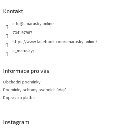
p
a
Kontakt
t
info
@
umarusky.online
í
704197967
https://www.facebook.com/umarusky.online/
u_marusky/
Informace pro vás
Obchodní podmínky
Podmínky ochrany osobních údajů
Doprava a platba
Instagram