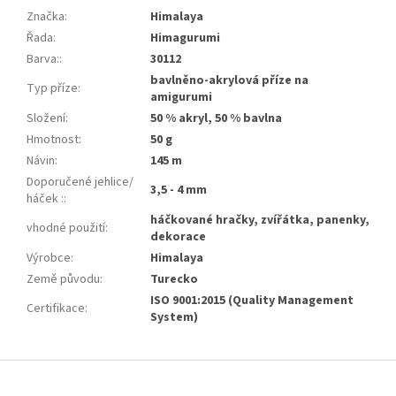
Značka
:
Himalaya
Řada
:
Himagurumi
Barva:
:
30112
bavlněno-akrylová příze na
Typ příze
:
amigurumi
Složení
:
50 % akryl, 50 % bavlna
Hmotnost
:
50 g
Návin
:
145 m
Doporučené jehlice/
3,5 - 4 mm
háček :
:
háčkované hračky, zvířátka, panenky,
vhodné použití
:
dekorace
Výrobce
:
Himalaya
Země původu
:
Turecko
ISO 9001:2015 (Quality Management
Certifikace
:
System)
Z
á