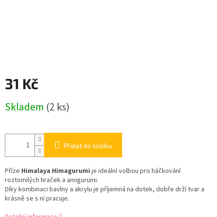
31 Kč
Měrná
Skladem
(2 ks)
cena:
Přidat do košíku
Příze
Himalaya Himagurumi
je ideální volbou pro háčkování
roztomilých hraček a amigurumi.
Díky kombinaci bavlny a akrylu je příjemná na dotek, dobře drží tvar a
krásně se s ní pracuje.