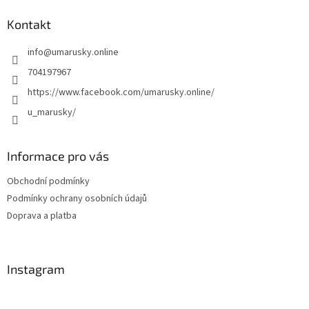
p
a
Kontakt
t
info
@
umarusky.online
í
704197967
https://www.facebook.com/umarusky.online/
u_marusky/
Informace pro vás
Obchodní podmínky
Podmínky ochrany osobních údajů
Doprava a platba
Instagram