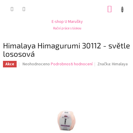
Přejít
NÁKUP
na
obsah
KOŠÍK
E-shop U Marušky
Ruční práce s láskou
Himalaya Himagurumi 30112 - světle
lososová
Průměrné
Neohodnoceno
Podrobnosti hodnocení
Značka:
Himalaya
Akce
hodnocení
produktu
je
0,0
z
5
hvězdiček.