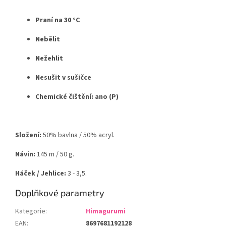
Praní na 30 °C
Nebělit
Nežehlit
Nesušit v sušičce
Chemické čištění: ano (P)
Složení:
50% bavlna / 50% acryl.
Návin:
145 m / 50 g.
Háček / Jehlice:
3 - 3,5.
Doplňkové parametry
Kategorie
:
Himagurumi
EAN
:
8697681192128