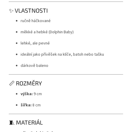
✨ VLASTNOSTI
ručně háčkované
měkké a hebké (Dolphin Baby)
lehké, ale pevné
ideální jako přívěšek na klíče, batoh nebo tašku
dárkově baleno
📏 ROZMĚRY
výška:
9 cm
šířka:
8 cm
🧵 MATERIÁL