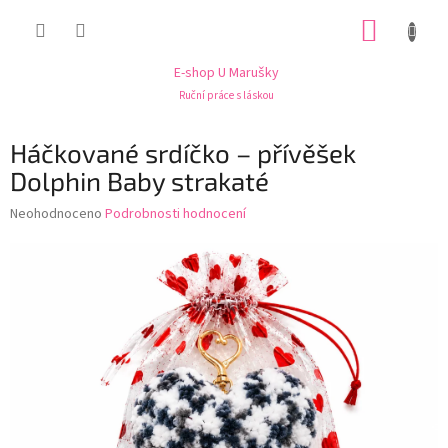
Přejít
NÁKUP
na
obsah
KOŠÍK
E-shop U Marušky
Ruční práce s láskou
Háčkované srdíčko – přívěšek
Dolphin Baby strakaté
Průměrné
Neohodnoceno
Podrobnosti hodnocení
hodnocení
produktu
je
0,0
z
5
hvězdiček.