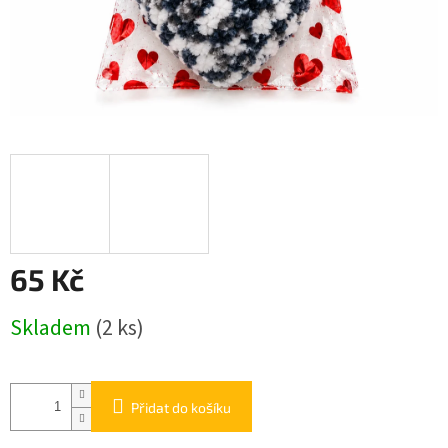
65 Kč
Měrná
Skladem
(2 ks)
cena:
Přidat do košíku