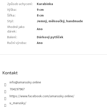
Způsob uchycení:
:
Karabinka
Výška:
:
9 cm
Šířka:
:
8 cm
Styl:
:
Jemný, měkoučký, handmade
Vhodné jako
Ano
dárek:
:
Balení:
:
Dárkový pytlíček
Ruční výroba:
:
Ano
Z
á
p
a
Kontakt
t
info
@
umarusky.online
í
704197967
https://www.facebook.com/umarusky.online/
u_marusky/