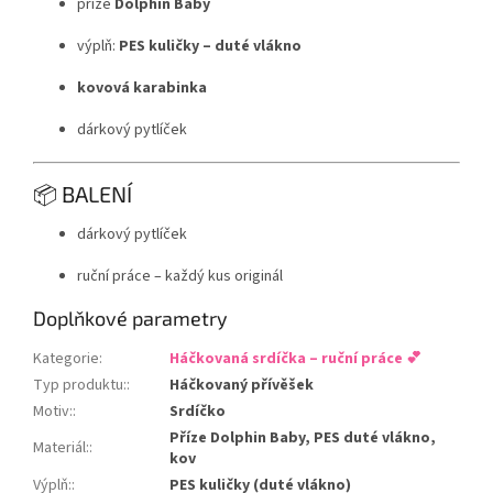
příze
Dolphin Baby
výplň:
PES kuličky – duté vlákno
kovová karabinka
dárkový pytlíček
📦 BALENÍ
dárkový pytlíček
ruční práce – každý kus originál
Doplňkové parametry
Kategorie
:
Háčkovaná srdíčka – ruční práce 💕
Typ produktu:
:
Háčkovaný přívěšek
Motiv:
:
Srdíčko
Příze Dolphin Baby, PES duté vlákno,
Materiál:
:
kov
Výplň:
:
PES kuličky (duté vlákno)