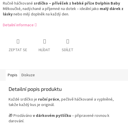
Ručně háčkované
srdíčko – přívěšek z hebké příze Dolphin Baby
Měkoučké, nadýchané a příjemné na dotek – ideální jako
malý dárek z
lásky
nebo milý doplněk na každý den.
Detailní informace
ZEPTAT SE
HLÍDAT
SDÍLET
Popis
Diskuze
Detailní popis produktu
Každé srdíčko je
ruční práce
, pečlivě háčkované a vyplněné,
takže každý kus je originál.
🎁 Prodáváno
v dárkovém pytlíčku
– připravené rovnou k
darování.