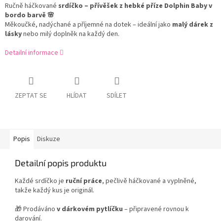
Ručně háčkované
srdíčko – přívěšek z hebké příze Dolphin Baby v
bordo barvě 🌸
Měkoučké, nadýchané a příjemné na dotek – ideální jako
malý dárek z
lásky
nebo milý doplněk na každý den.
Detailní informace
ZEPTAT SE
HLÍDAT
SDÍLET
Popis
Diskuze
Detailní popis produktu
Každé srdíčko je
ruční práce
, pečlivě háčkované a vyplněné,
takže každý kus je originál.
🎁 Prodáváno
v dárkovém pytlíčku
– připravené rovnou k
darování.