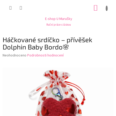
Přejít
NÁKUP
na
obsah
KOŠÍK
E-shop U Marušky
Ruční práce s láskou
Háčkované srdíčko – přívěšek
Dolphin Baby Bordo🌸
Průměrné
Neohodnoceno
Podrobnosti hodnocení
hodnocení
produktu
je
0,0
z
5
hvězdiček.