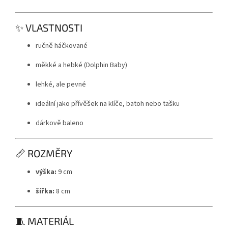
✨ VLASTNOSTI
ručně háčkované
měkké a hebké (Dolphin Baby)
lehké, ale pevné
ideální jako přívěšek na klíče, batoh nebo tašku
dárkově baleno
📏 ROZMĚRY
výška:
9 cm
šířka:
8 cm
🧵 MATERIÁL