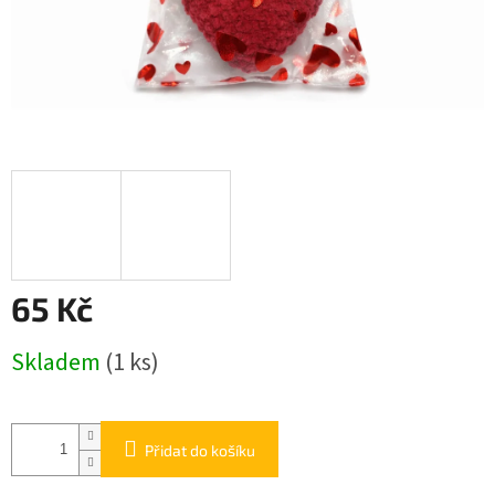
65 Kč
Měrná
Skladem
(1 ks)
cena:
Přidat do košíku