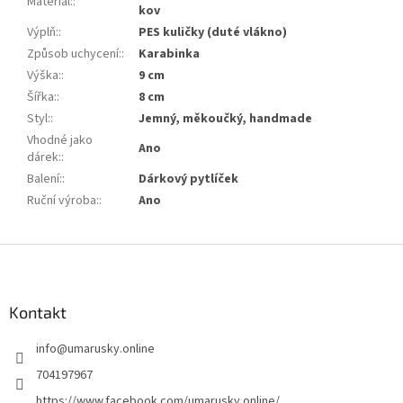
Materiál:
:
kov
Výplň:
:
PES kuličky (duté vlákno)
Způsob uchycení:
:
Karabinka
Výška:
:
9 cm
Šířka:
:
8 cm
Styl:
:
Jemný, měkoučký, handmade
Vhodné jako
Ano
dárek:
:
Balení:
:
Dárkový pytlíček
Ruční výroba:
:
Ano
Z
á
p
a
Kontakt
t
info
@
umarusky.online
í
704197967
https://www.facebook.com/umarusky.online/