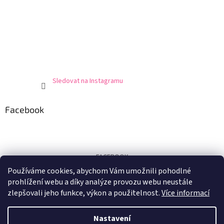
Sledovat na Instagramu
Facebook
FACEBOOK
Používáme cookies, abychom Vám umožnili pohodlné
Certifikát
prohlížení webu a díky analýze provozu webu neustále
zlepšovali jeho funkce, výkon a použitelnost.
Více informací
Nastavení
Vytvořil Shoptet