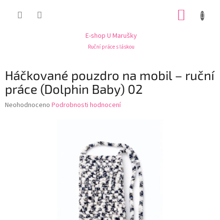
Přejít
NÁKUP
na
obsah
KOŠÍK
E-shop U Marušky
Ruční práce s láskou
Háčkované pouzdro na mobil – ruční
práce (Dolphin Baby) 02
Průměrné
Neohodnoceno
Podrobnosti hodnocení
hodnocení
produktu
je
0,0
z
5
hvězdiček.