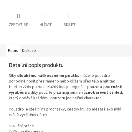
ZEPTAT SE
HLÍDAT
SDÍLET
Popis
Diskuze
Detailní popis produktu
Díky
dlouhému háčkovanému poutku
můžete pouzdro
pohodlně nosit přes rameno nebo křížem přes tělo a mít tak
telefon vždy po ruce. Každý kus je originál – pouzdra jsou
ručně
vyráběná
a díky použité přízi mají jemně
různobarevný vzhled
,
který dodává každému pouzdru jedinečný charakter.
Pouzdro je ideální na procházky, cestování, do města i jako milý
ručně vyráběný dárek.
✨ Ruční práce
✨ Originální kousek