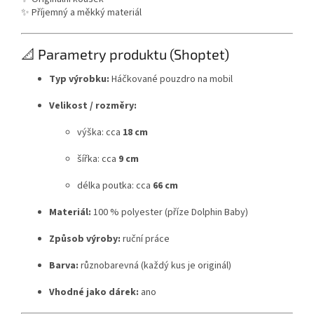
✨ Příjemný a měkký materiál
📐 Parametry produktu (Shoptet)
Typ výrobku:
Háčkované pouzdro na mobil
Velikost / rozměry:
výška: cca
18 cm
šířka: cca
9 cm
délka poutka: cca
66 cm
Materiál:
100 % polyester (příze Dolphin Baby)
Způsob výroby:
ruční práce
Barva:
různobarevná (každý kus je originál)
Vhodné jako dárek:
ano