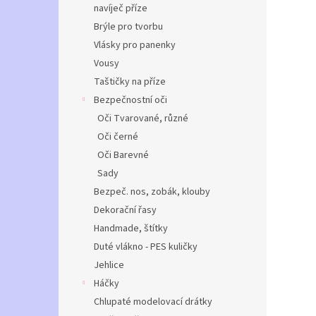
navíječ příze
Brýle pro tvorbu
Vlásky pro panenky
Vousy
Taštičky na příze
Bezpečnostní oči
Oči Tvarované, různé
Oči černé
Oči Barevné
Sady
Bezpeč. nos, zobák, klouby
Dekorační řasy
Handmade, štítky
Duté vlákno - PES kuličky
Jehlice
Háčky
Chlupaté modelovací drátky