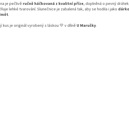
ina je pečlivě
ručně háčkovaná z kvalitní příze
, doplněná o pevný drátek
uje lehké tvarování. Slunečnice je zabalená tak, aby se hodila i jako
dárk
dmět
.
 kus je originál vyrobený s láskou 💛 v dílně
U Marušky
.