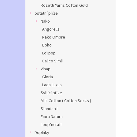
Rozetti Yarns Cotton Gold
ostatní příze
Nako
Angorella
Nako Ombre
Boho
Lolipop
Calico Simli
Vlnap
Gloria
Lada Luxus
Svítící příze
Milk Cotton ( Cotton Socks )
Standard
Fibra Natura
Loop’ncraft
Doplňky