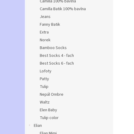
Camilla 100% bavlna
Camilla Batik 100% bavlna
Jeans
Fanny Batik
Extra
Norek
Bamboo Socks
Best Socks 4 - fach
Best Socks 6 - fach
Lofoty
Patty
Tulip
Nepál Ombre
Waltz
Elen Baby
Tulip color
Elian
Elian Mimi