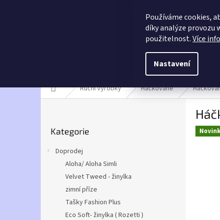
Přejít
info@umarusky.online
na
Používáme cookies, a
obsah
díky analýze provozu 
E-shop U Marušky
použitelnost.
Více inf
Ruční práce s láskou
Nastavení
Doprodej
Ruční výrobky
Alize
Betynka -
Domů
Ruční výrobky
Háčkované
Háčkovan
P
Háčk
o
Přeskočit
s
Kategorie
kategorie
Novin
t
r
Doprodej
a
Aloha/ Aloha Simli
n
Velvet Tweed - žinylka
n
í
zimní příze
p
Tašky Fashion Plus
a
Eco Soft- žinylka ( Rozetti )