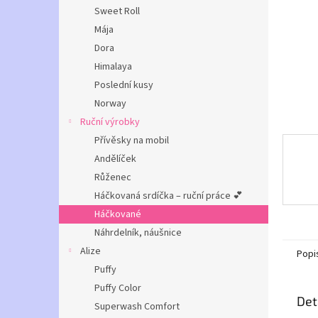
n
Sweet Roll
e
Mája
l
Dora
Himalaya
Poslední kusy
Norway
Ruční výrobky
Přívěsky na mobil
Andělíček
Růženec
Háčkovaná srdíčka – ruční práce 💕
Háčkované
Náhrdelník, náušnice
Alize
Popi
Puffy
Puffy Color
Det
Superwash Comfort