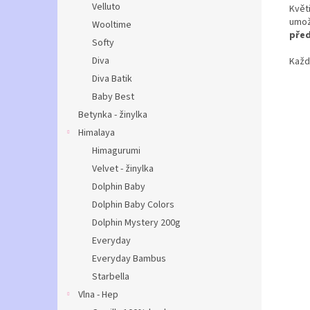
Velluto
Květ
umožň
Wooltime
pře
Softy
Diva
Každý
Diva Batik
Baby Best
Betynka - žinylka
Himalaya
Himagurumi
Velvet - žinylka
Dolphin Baby
Dolphin Baby Colors
Dolphin Mystery 200g
Everyday
Everyday Bambus
Starbella
Vlna - Hep