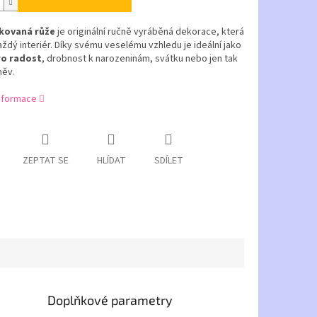
kovaná růže
je originální ručně vyráběná dekorace, která
aždý interiér. Díky svému veselému vzhledu je ideální jako
ro radost
, drobnost k narozeninám, svátku nebo jen tak
měv.
informace
ZEPTAT SE
HLÍDAT
SDÍLET
Doplňkové parametry