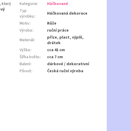
, který
Kategorie
:
Háčkované
ový
Typ
Háčkovaná dekorace
výrobku:
:
Motiv:
:
Růže
Výroba:
:
ruční práce
příze, plast, výplň,
Materiál:
:
drátek
Výška:
:
cca 41 cm
Šířka květu:
:
cca 7 cm
Balení:
:
dárkové / dekorativní
Původ:
:
Česká ruční výroba