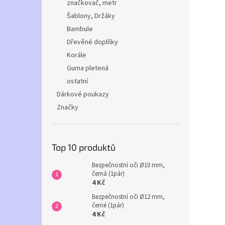
značkovač, metr
Šablony, Držáky
Bambule
Dřevěné doplňky
Korále
Guma pletená
ostatní
Dárkové poukazy
Značky
Top 10 produktů
Bezpečnostní oči Ø10 mm,
černá (1pár)
4 Kč
Bezpečnostní oči Ø12 mm,
černé (1pár)
4 Kč