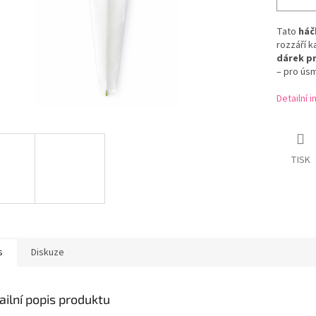
Tato
háč
rozzáří k
dárek p
– pro ús
Detailní 
TISK
s
Diskuze
ailní popis produktu