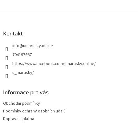
Z
á
p
a
Kontakt
t
info
@
umarusky.online
í
704197967
https://www.facebook.com/umarusky.online/
u_marusky/
Informace pro vás
Obchodní podmínky
Podmínky ochrany osobních údajů
Doprava a platba