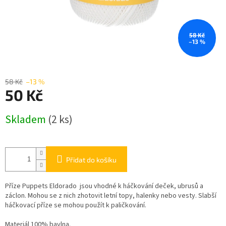
58 Kč
–13 %
58 Kč
–13 %
50 Kč
Měrná
Skladem
(2 ks)
cena:
Přidat do košíku
Příze Puppets Eldorado jsou vhodné k háčkování deček, ubrusů a
záclon. Mohou se z nich zhotovit letní topy, halenky nebo vesty. Slabší
háčkovací příze se mohou použít k paličkování.
Materiál 100% bavlna.