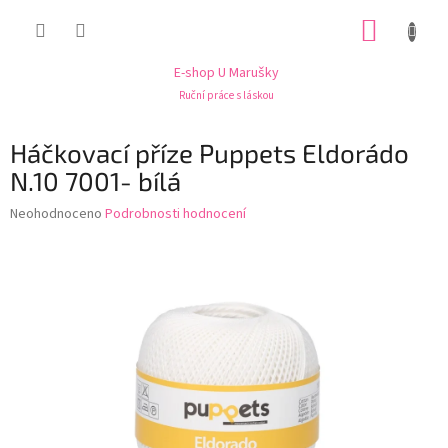
Přejít
NÁKUP
na
obsah
KOŠÍK
E-shop U Marušky
Ruční práce s láskou
Háčkovací příze Puppets Eldorádo
N.10 7001- bílá
Průměrné
Neohodnoceno
Podrobnosti hodnocení
hodnocení
produktu
je
0,0
z
5
hvězdiček.