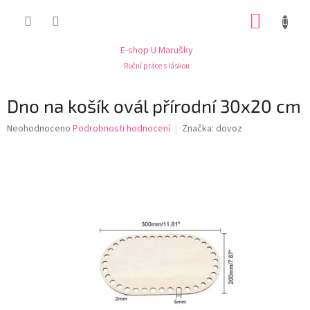
Přejít
NÁKUP
na
obsah
KOŠÍK
E-shop U Marušky
Ruční práce s láskou
Dno na košík ovál přírodní 30x20 cm
Průměrné
Neohodnoceno
Podrobnosti hodnocení
Značka:
dovoz
hodnocení
produktu
je
0,0
z
5
hvězdiček.