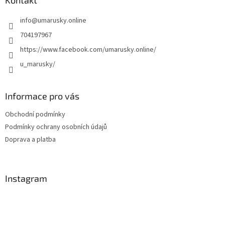
a
Kontakt
t
info
@
umarusky.online
í
704197967
https://www.facebook.com/umarusky.online/
u_marusky/
Informace pro vás
Obchodní podmínky
Podmínky ochrany osobních údajů
Doprava a platba
Instagram