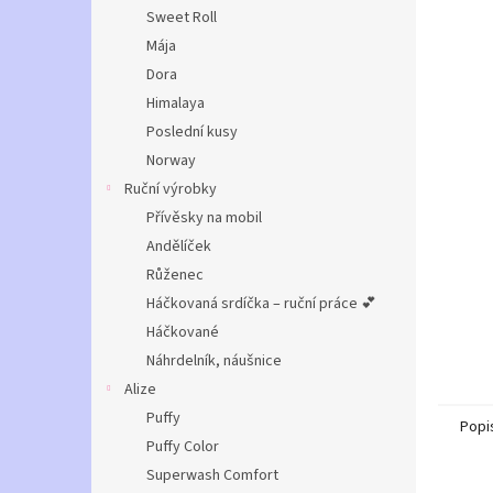
n
Sweet Roll
e
Mája
l
Dora
Himalaya
Poslední kusy
Norway
Ruční výrobky
Přívěsky na mobil
Andělíček
Růženec
Háčkovaná srdíčka – ruční práce 💕
Háčkované
Náhrdelník, náušnice
Alize
Puffy
Popi
Puffy Color
Superwash Comfort