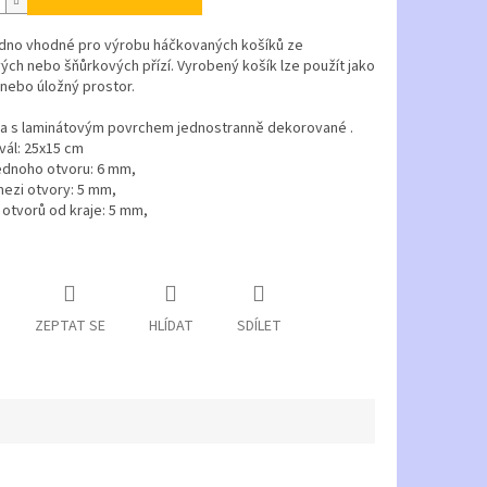
dno vhodné pro výrobu háčkovaných košíků ze
ch nebo šňůrkových přízí. Vyrobený košík lze použít jako
 nebo úložný prostor.
a s laminátovým povrchem jednostranně dekorované .
vál: 25x15 cm
ednoho otvoru: 6 mm,
ezi otvory: 5 mm,
otvorů od kraje: 5 mm,
ZEPTAT SE
HLÍDAT
SDÍLET