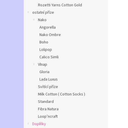
Rozetti Yarns Cotton Gold
ostatní příze
Nako
Angorella
Nako Ombre
Boho
Lolipop
Calico Simli
Vlnap
Gloria
Lada Luxus
Svítící příze
Milk Cotton ( Cotton Socks )
Standard
Fibra Natura
Loop’ncraft
Doplňky