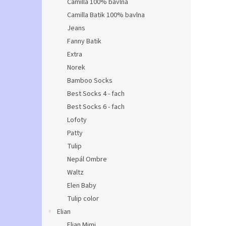
Camilla 100% bavlna
Camilla Batik 100% bavlna
Jeans
Fanny Batik
Extra
Norek
Bamboo Socks
Best Socks 4 - fach
Best Socks 6 - fach
Lofoty
Patty
Tulip
Nepál Ombre
Waltz
Elen Baby
Tulip color
Elian
Elian Mimi