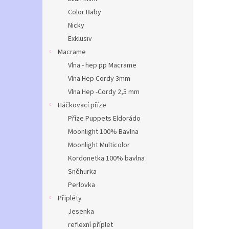
Color Baby
Nicky
Exklusiv
Macrame
Vlna - hep pp Macrame
Vlna Hep Cordy 3mm
Vlna Hep -Cordy 2,5 mm
Háčkovací příze
Příze Puppets Eldorádo
Moonlight 100% Bavlna
Moonlight Multicolor
Kordonetka 100% bavlna
Sněhurka
Perlovka
Připléty
Jesenka
reflexní příplet