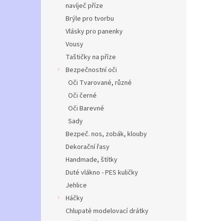
navíječ příze
Brýle pro tvorbu
Vlásky pro panenky
Vousy
Taštičky na příze
Bezpečnostní oči
Oči Tvarované, různé
Oči černé
Oči Barevné
Sady
Bezpeč. nos, zobák, klouby
Dekorační řasy
Handmade, štítky
Duté vlákno - PES kuličky
Jehlice
Háčky
Chlupaté modelovací drátky