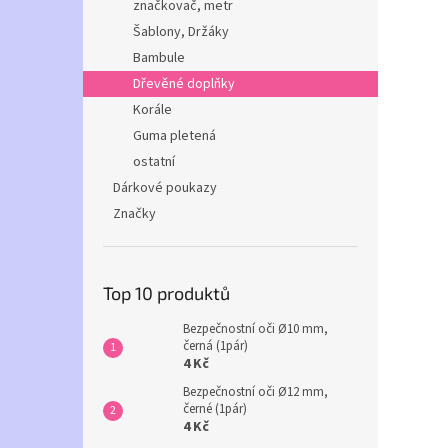
značkovač, metr
Šablony, Držáky
Bambule
Dřevěné doplňky
Korále
Guma pletená
ostatní
Dárkové poukazy
Značky
Top 10 produktů
Bezpečnostní oči Ø10 mm,
černá (1pár)
4 Kč
Bezpečnostní oči Ø12 mm,
černé (1pár)
4 Kč