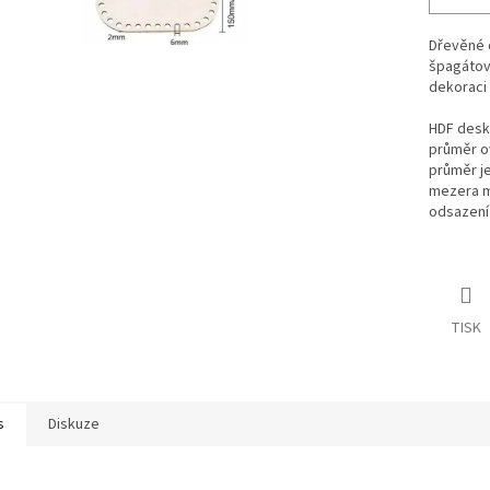
Dřevěné 
špagátový
dekoraci
HDF desk
průměr o
průměr j
mezera m
odsazení 
TISK
s
Diskuze