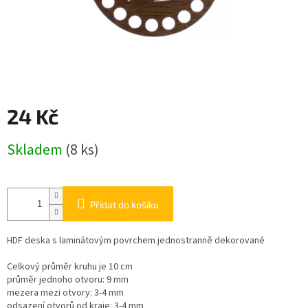
24 Kč
Měrná
Skladem
(8 ks)
cena:
Přidat do košíku
HDF deska s laminátovým povrchem jednostranně dekorované
Celkový průměr kruhu je 10 cm
průměr jednoho otvoru: 9 mm
mezera mezi otvory: 3-4 mm
odsazení otvorů od kraje: 3-4 mm