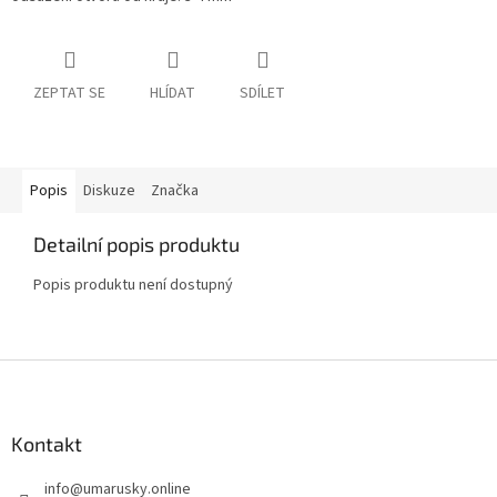
ZEPTAT SE
HLÍDAT
SDÍLET
Popis
Diskuze
Značka
Detailní popis produktu
Popis produktu není dostupný
Z
á
p
a
Kontakt
t
info
@
umarusky.online
í