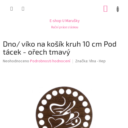
Přejít
NÁKUP
na
obsah
KOŠÍK
E-shop U Marušky
Ruční práce s láskou
Dno/ víko na košík kruh 10 cm Pod
tácek - ořech tmavý
Průměrné
Neohodnoceno
Podrobnosti hodnocení
Značka:
Vlna - Hep
hodnocení
produktu
je
0,0
z
5
hvězdiček.