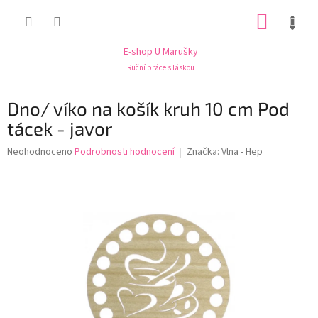
Přejít
NÁKUP
na
obsah
KOŠÍK
E-shop U Marušky
Ruční práce s láskou
Dno/ víko na košík kruh 10 cm Pod
tácek - javor
Průměrné
Neohodnoceno
Podrobnosti hodnocení
Značka:
Vlna - Hep
hodnocení
produktu
je
0,0
z
5
hvězdiček.