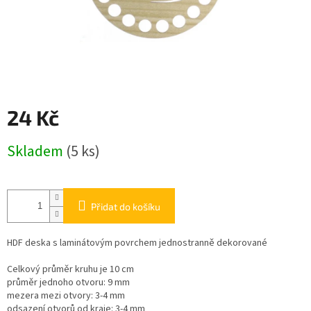
24 Kč
Měrná
Skladem
(5 ks)
cena:
Přidat do košíku
HDF deska s laminátovým povrchem jednostranně dekorované
Celkový průměr kruhu je 10 cm
průměr jednoho otvoru: 9 mm
mezera mezi otvory: 3-4 mm
odsazení otvorů od kraje: 3-4 mm