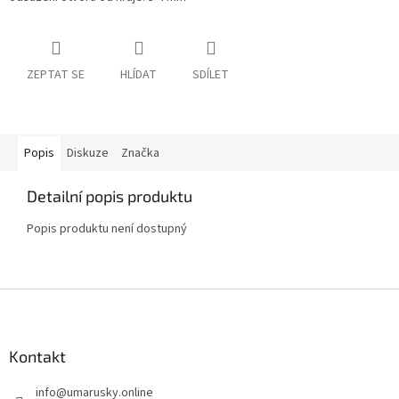
ZEPTAT SE
HLÍDAT
SDÍLET
Popis
Diskuze
Značka
Detailní popis produktu
Popis produktu není dostupný
Z
á
p
a
Kontakt
t
info
@
umarusky.online
í