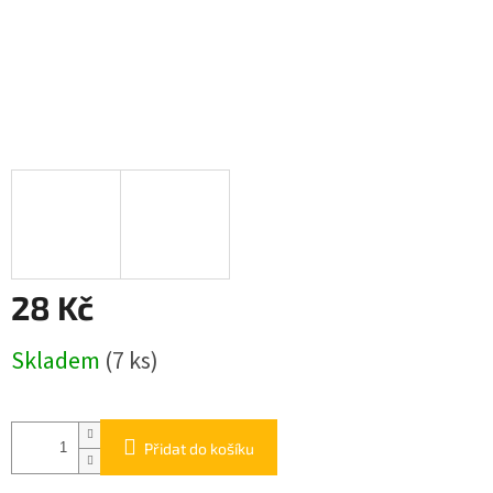
28 Kč
Měrná
Skladem
(7 ks)
cena:
Přidat do košíku