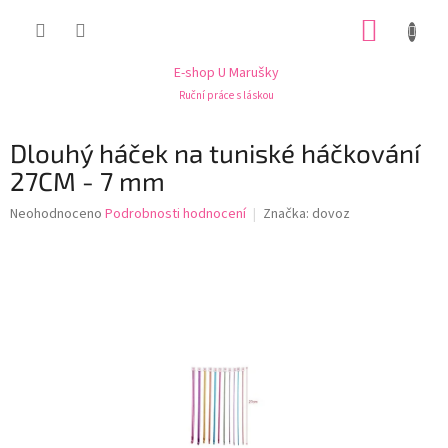
Přejít
NÁKUP
na
obsah
KOŠÍK
E-shop U Marušky
Ruční práce s láskou
Dlouhý háček na tuniské háčkování
27CM - 7 mm
Průměrné
Neohodnoceno
Podrobnosti hodnocení
Značka:
dovoz
hodnocení
produktu
je
0,0
z
5
hvězdiček.