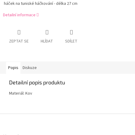
háček na tuniské háčkování - délka 27 cm
Detailní informace
ZEPTAT SE
HLÍDAT
SDÍLET
Popis
Diskuze
Detailní popis produktu
Materiál: Kov
Z
á
p