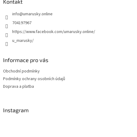
a
Kontakt
t
info
@
umarusky.online
í
704197967
https://www.facebook.com/umarusky.online/
u_marusky/
Informace pro vás
Obchodní podmínky
Podmínky ochrany osobních údajů
Doprava a platba
Instagram