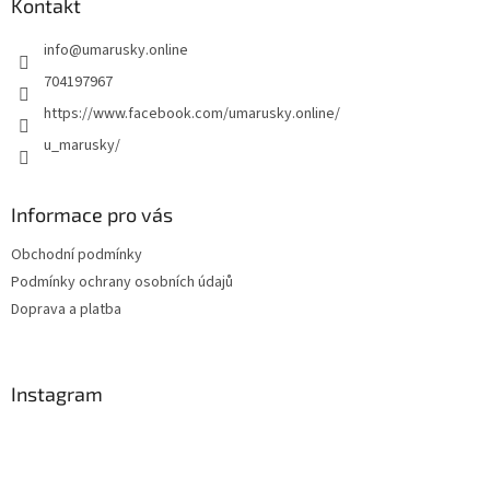
a
Kontakt
t
info
@
umarusky.online
í
704197967
https://www.facebook.com/umarusky.online/
u_marusky/
Informace pro vás
Obchodní podmínky
Podmínky ochrany osobních údajů
Doprava a platba
Instagram