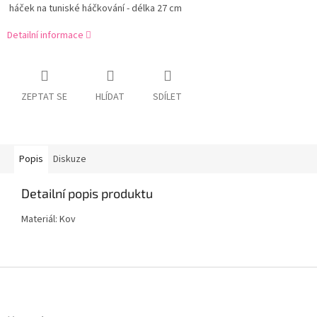
háček na tuniské háčkování - délka 27 cm
Detailní informace
ZEPTAT SE
HLÍDAT
SDÍLET
Popis
Diskuze
Detailní popis produktu
Materiál: Kov
Z
á
p