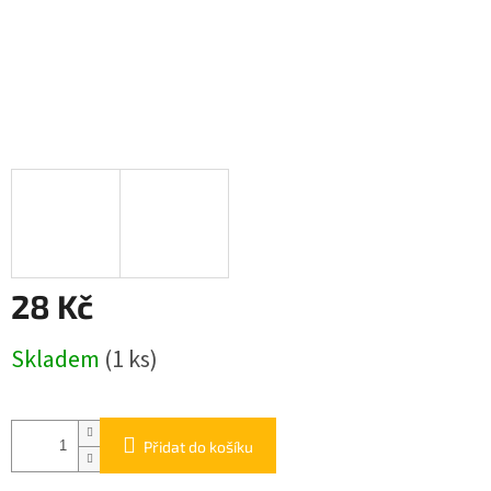
28 Kč
Měrná
Skladem
(1 ks)
cena:
Přidat do košíku