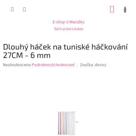
Přejít
NÁKUP
na
obsah
KOŠÍK
E-shop U Marušky
Ruční práce s láskou
Dlouhý háček na tuniské háčkování
27CM - 6 mm
Průměrné
Neohodnoceno
Podrobnosti hodnocení
Značka:
dovoz
hodnocení
produktu
je
0,0
z
5
hvězdiček.