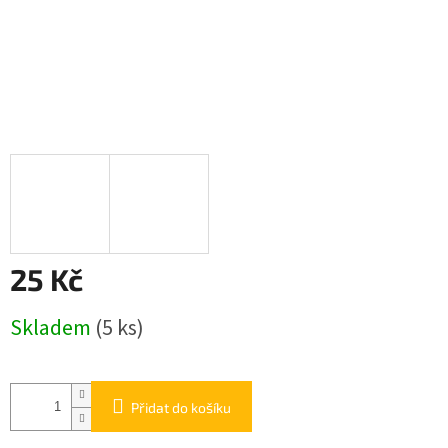
25 Kč
Měrná
Skladem
(5 ks)
cena:
Přidat do košíku