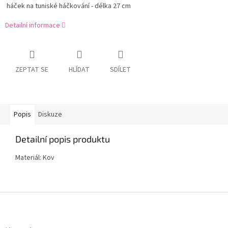
háček na tuniské háčkování - délka 27 cm
Detailní informace
ZEPTAT SE
HLÍDAT
SDÍLET
Popis
Diskuze
Detailní popis produktu
Materiál: Kov
Z
á
p