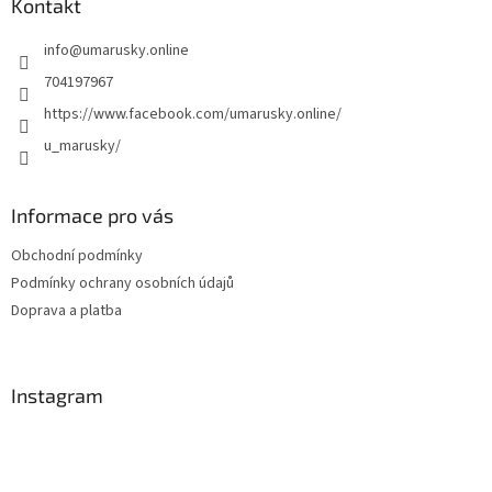
a
Kontakt
t
info
@
umarusky.online
í
704197967
https://www.facebook.com/umarusky.online/
u_marusky/
Informace pro vás
Obchodní podmínky
Podmínky ochrany osobních údajů
Doprava a platba
Instagram