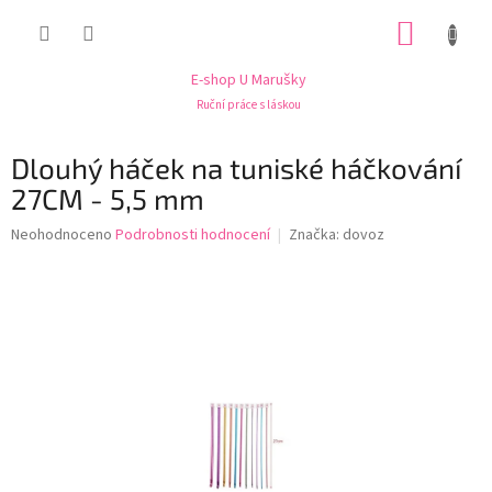
Přejít
NÁKUP
na
obsah
KOŠÍK
E-shop U Marušky
Ruční práce s láskou
Dlouhý háček na tuniské háčkování
27CM - 5,5 mm
Průměrné
Neohodnoceno
Podrobnosti hodnocení
Značka:
dovoz
hodnocení
produktu
je
0,0
z
5
hvězdiček.