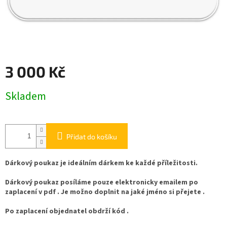
3 000 Kč
Měrná
Skladem
cena:
Přidat do košíku
Dárkový poukaz je ideálním dárkem ke každé příležitosti.
Dárkový poukaz posíláme pouze elektronicky emailem po
zaplacení v pdf . Je možno doplnit na jaké jméno si přejete .
Po zaplacení objednatel obdrží kód .