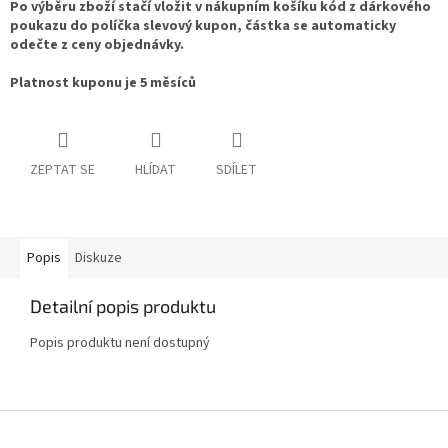
Po výběru zboží stačí vložit v nákupním košíku kód z dárkového
poukazu do políčka slevový kupon, částka se automaticky
odečte z ceny objednávky.
Platnost kuponu je 5 měsíců
ZEPTAT SE
HLÍDAT
SDÍLET
Popis
Diskuze
Detailní popis produktu
Popis produktu není dostupný
Z
á