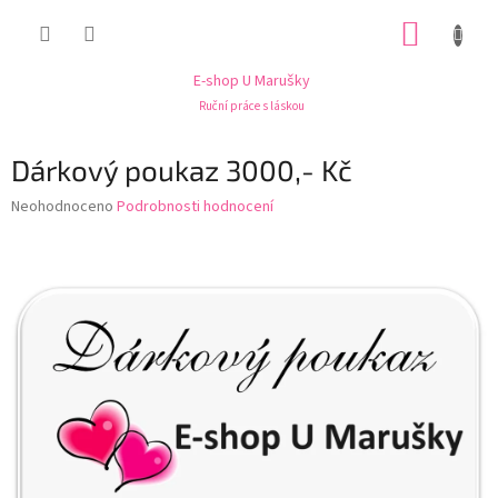
Přejít
NÁKUP
na
obsah
KOŠÍK
E-shop U Marušky
Ruční práce s láskou
Dárkový poukaz 3000,- Kč
Průměrné
Neohodnoceno
Podrobnosti hodnocení
hodnocení
produktu
je
0,0
z
5
hvězdiček.