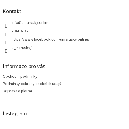
p
a
Kontakt
t
info
@
umarusky.online
í
704197967
https://www.facebook.com/umarusky.online/
u_marusky/
Informace pro vás
Obchodní podmínky
Podmínky ochrany osobních údajů
Doprava a platba
Instagram