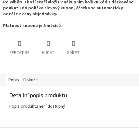
Po výběru zboží stačí vložit v nákupním košíku kód z dárkového
poukazu do políčka slevový kupon, částka se automaticky
odečte z ceny objednávky.
Platnost kuponu je 5 měsíců
ZEPTAT SE
HLÍDAT
SDÍLET
Popis
Diskuze
Detailní popis produktu
Popis produktu není dostupný
Z
á