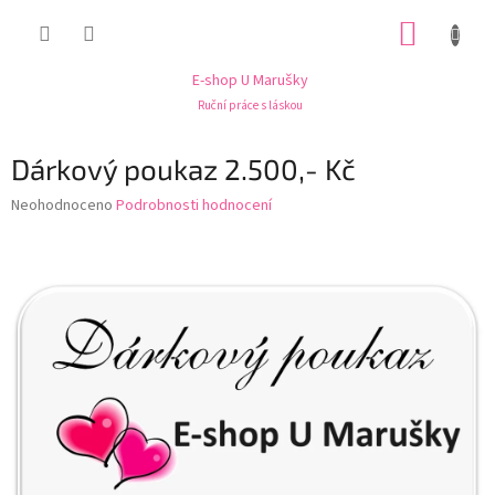
Přejít
NÁKUP
na
obsah
KOŠÍK
E-shop U Marušky
Ruční práce s láskou
Dárkový poukaz 2.500,- Kč
Průměrné
Neohodnoceno
Podrobnosti hodnocení
hodnocení
produktu
je
0,0
z
5
hvězdiček.