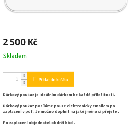
2 500 Kč
Měrná
Skladem
cena:
Přidat do košíku
Dárkový poukaz je ideálním dárkem ke každé příležitosti.
Dárkový poukaz posíláme pouze elektronicky emailem po
zaplacení v pdf . Je možno doplnit na jaké jméno si přejete .
Po zaplacení objednatel obdrží kód .