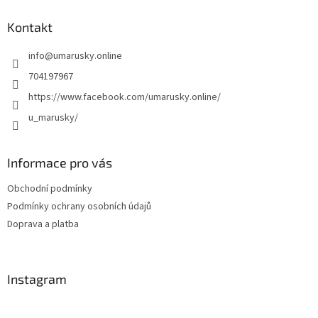
p
a
Kontakt
t
info
@
umarusky.online
í
704197967
https://www.facebook.com/umarusky.online/
u_marusky/
Informace pro vás
Obchodní podmínky
Podmínky ochrany osobních údajů
Doprava a platba
Instagram