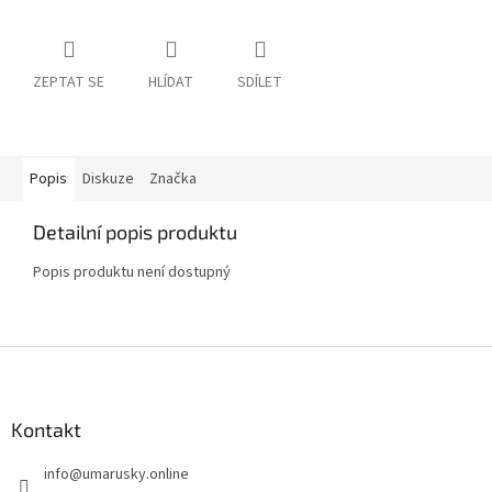
ZEPTAT SE
HLÍDAT
SDÍLET
Popis
Diskuze
Značka
Detailní popis produktu
Popis produktu není dostupný
Z
á
p
a
Kontakt
t
info
@
umarusky.online
í