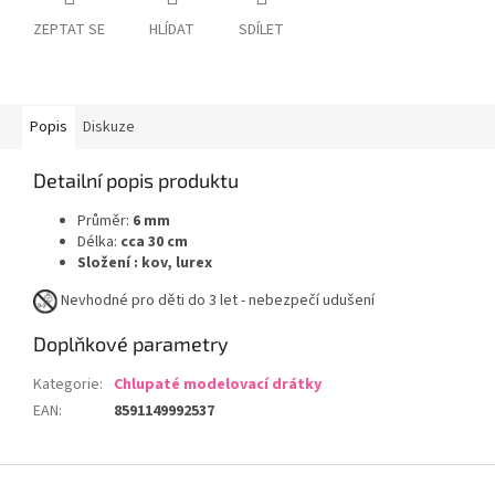
ZEPTAT SE
HLÍDAT
SDÍLET
Popis
Diskuze
Detailní popis produktu
Průměr:
6 mm
Délka:
cca 30 cm
Složení :
kov, lurex
Nevhodné pro děti do 3 let - nebezpečí udušení
Doplňkové parametry
Kategorie
:
Chlupaté modelovací drátky
EAN
:
8591149992537
Z