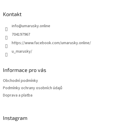
á
p
a
Kontakt
t
info
@
umarusky.online
í
704197967
https://www.facebook.com/umarusky.online/
u_marusky/
Informace pro vás
Obchodní podmínky
Podmínky ochrany osobních údajů
Doprava a platba
Instagram