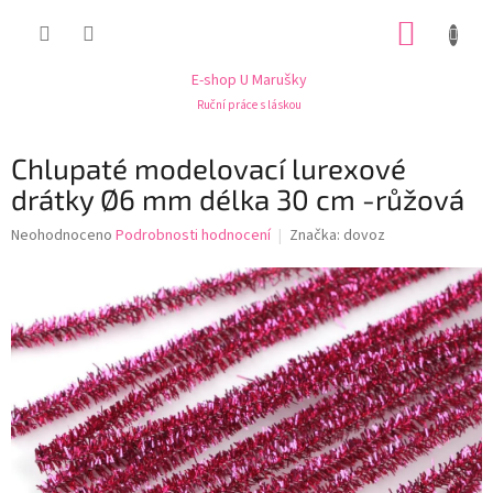
Přejít
NÁKUP
na
obsah
KOŠÍK
E-shop U Marušky
Ruční práce s láskou
Chlupaté modelovací lurexové
drátky Ø6 mm délka 30 cm -růžová
Průměrné
Neohodnoceno
Podrobnosti hodnocení
Značka:
dovoz
hodnocení
produktu
je
0,0
z
5
hvězdiček.