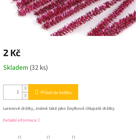
2 Kč
Měrná
Skladem
(32 ks)
cena:
Přidat do košíku
Lurexové drátky, známé také jako žinylkové chlupaté drátky.
Detailní informace