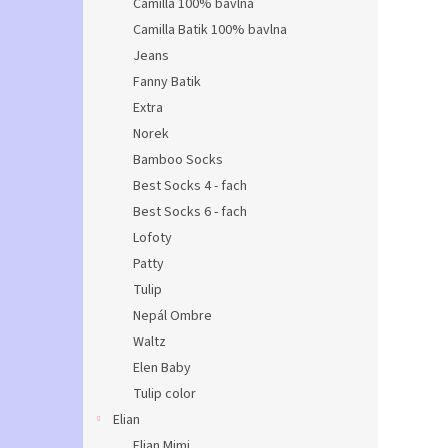
Camilla 100% bavlna
Camilla Batik 100% bavlna
Jeans
Fanny Batik
Extra
Norek
Bamboo Socks
Best Socks 4 - fach
Best Socks 6 - fach
Lofoty
Patty
Tulip
Nepál Ombre
Waltz
Elen Baby
Tulip color
Elian
Elian Mimi