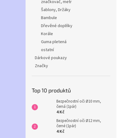
značkovač, metr
Šablony, Držáky
Bambule
Dřevěné doplňky
Korále
Guma pletená
ostatní
Dárkové poukazy
Značky
Top 10 produktů
Bezpečnostní oči Ø10 mm,
černá (1pár)
4 Kč
Bezpečnostní oči Ø12 mm,
černé (1pár)
4 Kč