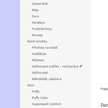
n
Sweet Roll
e
Mája
l
Dora
Himalaya
Poslední kusy
Norway
Ruční výrobky
Přívěsky na mobil
Andělíček
Růženec
Háčkovaná srdíčka – ruční práce 💕
Háčkované
Náhrdelník, náušnice
Alize
Popi
Puffy
Puffy Color
Superwash Comfort
Det