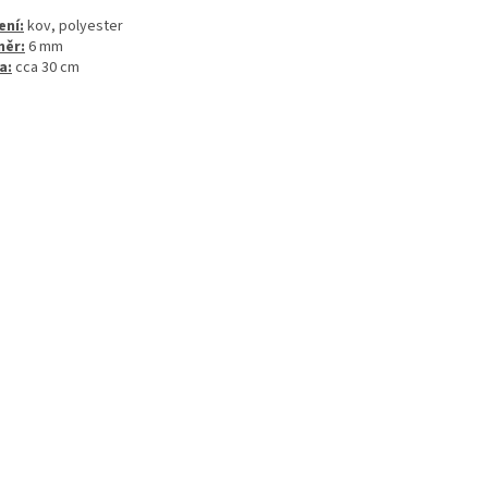
ení:
kov, polyester
měr:
6 mm
a:
cca 30 cm