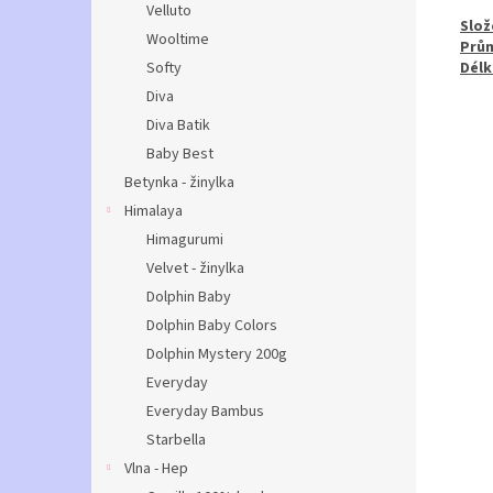
Velluto
Slož
Wooltime
Prů
Softy
Délk
Diva
Diva Batik
Baby Best
Betynka - žinylka
Himalaya
Himagurumi
Velvet - žinylka
Dolphin Baby
Dolphin Baby Colors
Dolphin Mystery 200g
Everyday
Everyday Bambus
Starbella
Vlna - Hep