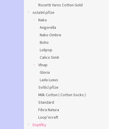
Rozetti Yarns Cotton Gold
ostatní příze
Nako
Angorella
Nako Ombre
Boho
Lolipop
Calico Simli
Vlnap
Gloria
Lada Luxus
Svítící příze
Milk Cotton ( Cotton Socks )
Standard
Fibra Natura
Loop’ncraft
Doplňky