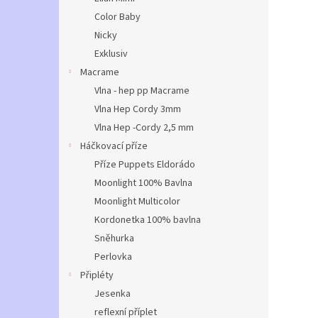
Color Baby
Nicky
Exklusiv
Macrame
Vlna - hep pp Macrame
Vlna Hep Cordy 3mm
Vlna Hep -Cordy 2,5 mm
Háčkovací příze
Příze Puppets Eldorádo
Moonlight 100% Bavlna
Moonlight Multicolor
Kordonetka 100% bavlna
Sněhurka
Perlovka
Připléty
Jesenka
reflexní příplet