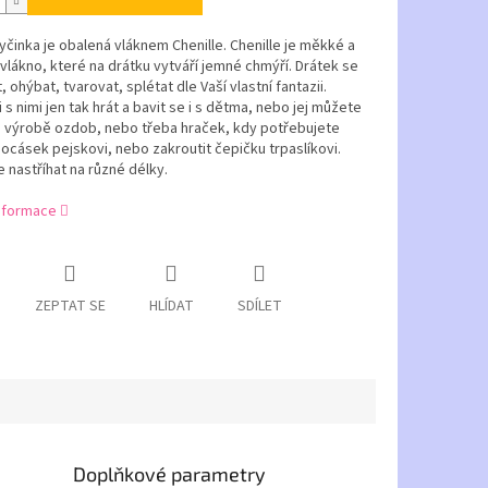
yčinka je obalená vláknem Chenille. Chenille je měkké a
vlákno, které na drátku vytváří jemné chmýří. Drátek se
, ohýbat, tvarovat, splétat dle Vaší vlastní fantazii.
 s nimi jen tak hrát a bavit se i s dětma, nebo jej můžete
i výrobě ozdob, nebo třeba hraček, kdy potřebujete
 ocásek pejskovi, nebo zakroutit čepičku trpaslíkovi.
e nastříhat na různé délky.
informace
ZEPTAT SE
HLÍDAT
SDÍLET
Doplňkové parametry