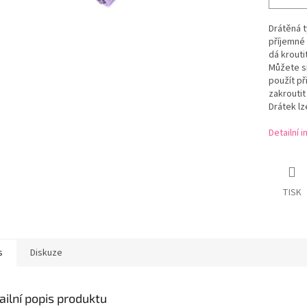
Drátěná t
příjemné 
dá kroutit
Můžete si
použít př
zakroutit
Drátek lz
Detailní 
TISK
s
Diskuze
ailní popis produktu