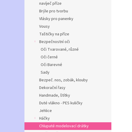
navíječ příze
Brýle pro tvorbu
Vlásky pro panenky
Vousy
Taštičky na příze
Bezpečnostní oči
Oči Tvarované, různé
Oči černé
Oči Barevné
Sady
Bezpeč. nos, zobák, klouby
Dekorační řasy
Handmade, štítky
Duté vlákno - PES kuličky
Jehlice
Háčky
Chlupaté modelovací drátky