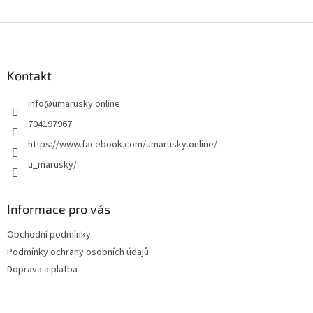
Z
á
p
a
Kontakt
t
info
@
umarusky.online
í
704197967
https://www.facebook.com/umarusky.online/
u_marusky/
Informace pro vás
Obchodní podmínky
Podmínky ochrany osobních údajů
Doprava a platba