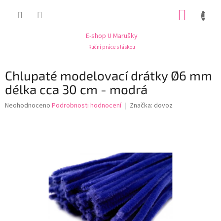
Přejít
NÁKUP
na
obsah
KOŠÍK
E-shop U Marušky
Ruční práce s láskou
Chlupaté modelovací drátky Ø6 mm
délka cca 30 cm - modrá
Průměrné
Neohodnoceno
Podrobnosti hodnocení
Značka:
dovoz
hodnocení
produktu
je
0,0
z
5
hvězdiček.