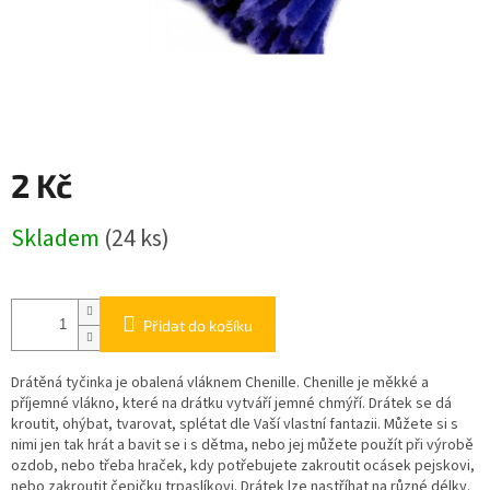
2 Kč
Měrná
Skladem
(24 ks)
cena:
Přidat do košíku
Drátěná tyčinka je obalená vláknem Chenille. Chenille je měkké a
příjemné vlákno, které na drátku vytváří jemné chmýří. Drátek se dá
kroutit, ohýbat, tvarovat, splétat dle Vaší vlastní fantazii. Můžete si s
nimi jen tak hrát a bavit se i s dětma, nebo jej můžete použít při výrobě
ozdob, nebo třeba hraček, kdy potřebujete zakroutit ocásek pejskovi,
nebo zakroutit čepičku trpaslíkovi. Drátek lze nastříhat na různé délky.