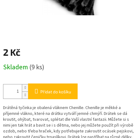
2 Kč
Měrná
Skladem
(9 ks)
cena:
Přidat do košíku
Drátěná tyčinka je obalená vláknem Chenille. Chenille je měkké a
příjemné vlákno, které na drátku vytváří jemné chmýří. Drátek se dá
kroutit, ohýbat, tvarovat, splétat dle Vaší vlastní fantazii. Můžete si s
nimi jen tak hrát a bavit se i s dětma, nebo jej můžete použít při výrobě
ozdob, nebo třeba hraček, kdy potřebujete zakroutit ocásek pejskovi,
nebo zakroutit čepičku trpaslíkovi. Drátek lze nastříhat na různé délky.