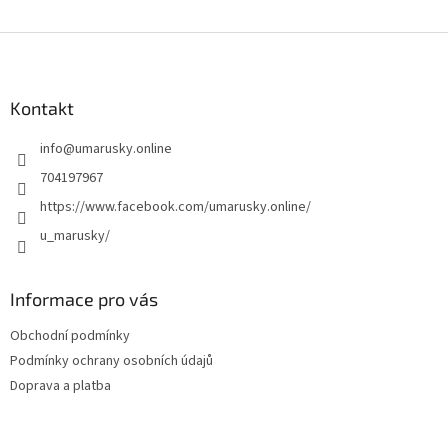
Z
á
p
a
Kontakt
t
info
@
umarusky.online
í
704197967
https://www.facebook.com/umarusky.online/
u_marusky/
Informace pro vás
Obchodní podmínky
Podmínky ochrany osobních údajů
Doprava a platba