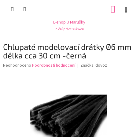
Přejít
NÁKUP
na
obsah
KOŠÍK
E-shop U Marušky
Ruční práce s láskou
Chlupaté modelovací drátky Ø6 mm
délka cca 30 cm -černá
Průměrné
Neohodnoceno
Podrobnosti hodnocení
Značka:
dovoz
hodnocení
produktu
je
0,0
z
5
hvězdiček.