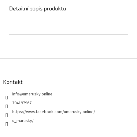
Detailní popis produktu
Z
á
p
a
Kontakt
t
info
@
umarusky.online
í
704197967
https://www.facebook.com/umarusky.online/
u_marusky/