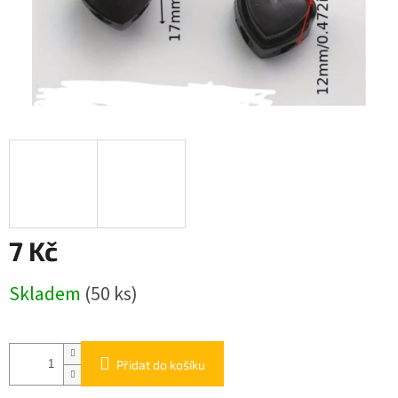
7 Kč
Měrná
Skladem
(50 ks)
cena:
Přidat do košíku