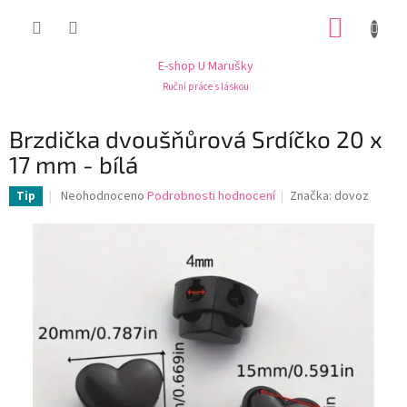
Přejít
NÁKUP
na
obsah
KOŠÍK
E-shop U Marušky
Ruční práce s láskou
Brzdička dvoušňůrová Srdíčko 20 x
17 mm - bílá
Průměrné
Neohodnoceno
Podrobnosti hodnocení
Značka:
dovoz
Tip
hodnocení
produktu
je
0,0
z
5
hvězdiček.