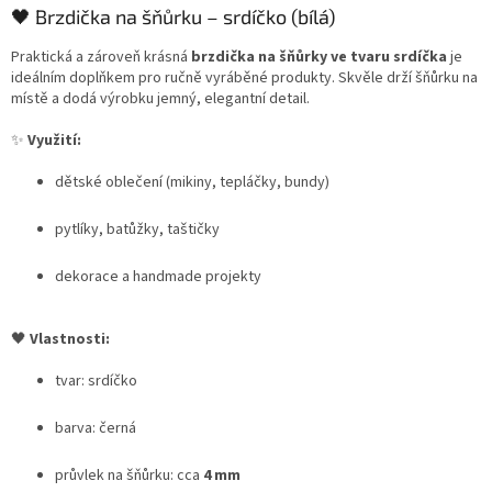
🖤 Brzdička na šňůrku – srdíčko (bílá)
Praktická a zároveň krásná
brzdička na šňůrky ve tvaru srdíčka
je
ideálním doplňkem pro ručně vyráběné produkty. Skvěle drží šňůrku na
místě a dodá výrobku jemný, elegantní detail.
✨
Využití:
dětské oblečení (mikiny, tepláčky, bundy)
pytlíky, batůžky, taštičky
dekorace a handmade projekty
🖤
Vlastnosti:
tvar: srdíčko
barva: černá
průvlek na šňůrku: cca
4 mm