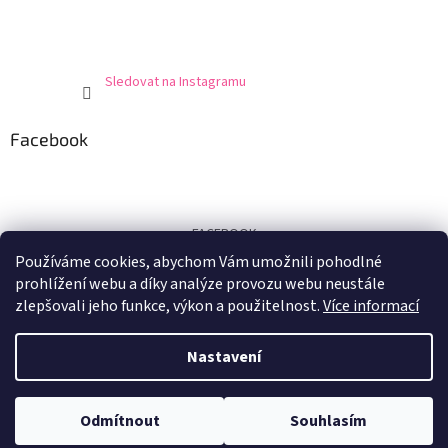
Sledovat na Instagramu
Facebook
FACEBOOK
Používáme cookies, abychom Vám umožnili pohodlné
Certifikát
prohlížení webu a díky analýze provozu webu neustále
zlepšovali jeho funkce, výkon a použitelnost.
Více informací
Nastavení
Vytvořil Shoptet
Odmítnout
Souhlasím
Copyright 2026
E-shop U Marušky
. Všechna práva vyhrazena.
Při nákupu nad 1.500,- Kč doprava zdarma