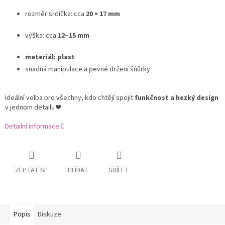
rozměr srdíčka: cca
20 × 17 mm
výška: cca
12–15 mm
materiál: plast
snadná manipulace a pevné držení šňůrky
Ideální volba pro všechny, kdo chtějí spojit
funkčnost a hezký design
v jednom detailu ❤️
Detailní informace
ZEPTAT SE
HLÍDAT
SDÍLET
Popis
Diskuze