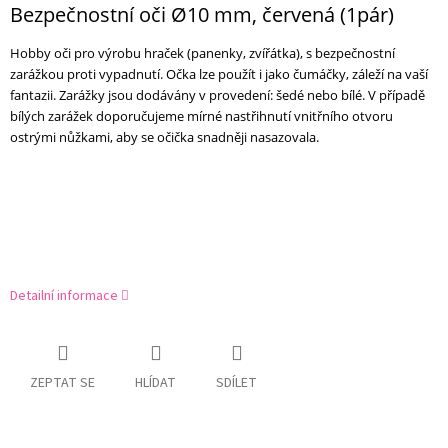
Bezpečnostní oči Ø10 mm, červená (1pár)
Hobby oči pro výrobu hraček (panenky, zvířátka), s bezpečnostní
zarážkou proti vypadnutí. Očka lze použít i jako čumáčky, záleží na vaší
fantazii. Zarážky jsou dodávány v provedení: šedé nebo bílé. V případě
bílých zarážek
doporučujeme mírné nastřihnutí vnitřního otvoru
ostrými nůžkami, aby se očička snadněji nasazovala.
Detailní informace
ZEPTAT SE
HLÍDAT
SDÍLET