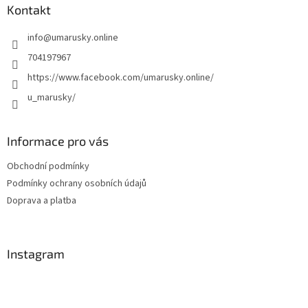
a
Kontakt
t
info
@
umarusky.online
í
704197967
https://www.facebook.com/umarusky.online/
u_marusky/
Informace pro vás
Obchodní podmínky
Podmínky ochrany osobních údajů
Doprava a platba
Instagram