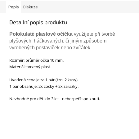
Popis
Diskuze
Detailní popis produktu
Polokulaté plastové očička
využijete při tvorbě
plyšových, háčkovaných, či jiným způsobem
vyrobených postaviček nebo zvířátek.
Rozměr: průměr očka 10 mm.
Materiál: tvrzený plast.
Uvedená cena je za 1 pár (tzn. 2 kusy).
1 pár obsahuje: 2x čočky + 2x zarážky.
Nevhodné pro děti do 3 let - nebezpečí spolknutí.
Z
á
p