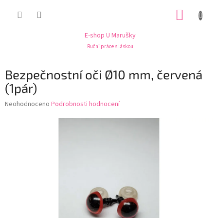
Přejít
NÁKUP
na
obsah
KOŠÍK
E-shop U Marušky
Ruční práce s láskou
Bezpečnostní oči Ø10 mm, červená
(1pár)
Průměrné
Neohodnoceno
Podrobnosti hodnocení
hodnocení
produktu
je
0,0
z
5
hvězdiček.