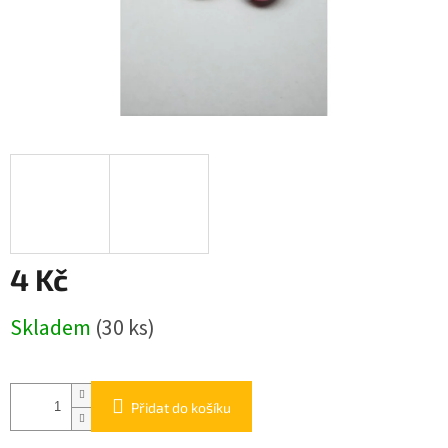
4 Kč
Měrná
Skladem
(30 ks)
cena:
Přidat do košíku