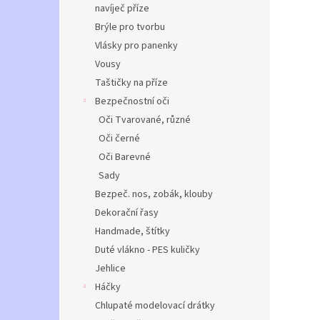
navíječ příze
Brýle pro tvorbu
Vlásky pro panenky
Vousy
Taštičky na příze
Bezpečnostní oči
Oči Tvarované, různé
Oči černé
Oči Barevné
Sady
Bezpeč. nos, zobák, klouby
Dekorační řasy
Handmade, štítky
Duté vlákno - PES kuličky
Jehlice
Háčky
Chlupaté modelovací drátky