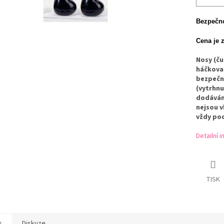
Bezpečno
Cena je 
Nosy (č
háčkovan
bezpečno
(vytrhnu
dodávány
nejsou v
vždy po
Detailní 
TISK
s
Diskuze