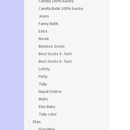
Camilla 100% bavlna
Camilla Batik 100% bavlna
Jeans
Fanny Batik
Extra
Norek
Bamboo Socks
Best Socks 4 - fach
Best Socks 6 - fach
Lofoty
Patty
Tulip
Nepál Ombre
Waltz
Elen Baby
Tulip color
Elian
Elian Mimi