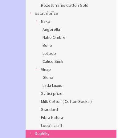
Rozetti Yarns Cotton Gold
ostatní příze
Nako
Angorella
Nako Ombre
Boho
Lolipop
Calico Simli
Vlnap
Gloria
Lada Luxus
Svítící příze
Milk Cotton ( Cotton Socks )
Standard
Fibra Natura
Loop’ncraft
Doplňky