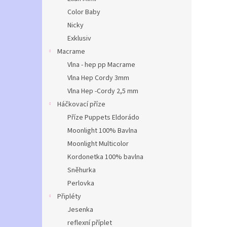
Color Baby
Nicky
Exklusiv
Macrame
Vlna - hep pp Macrame
Vlna Hep Cordy 3mm
Vlna Hep -Cordy 2,5 mm
Háčkovací příze
Příze Puppets Eldorádo
Moonlight 100% Bavlna
Moonlight Multicolor
Kordonetka 100% bavlna
Sněhurka
Perlovka
Připléty
Jesenka
reflexní příplet