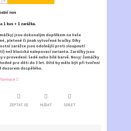
stní nos
za 1 kus + 1 zarážka.
umáčky) jsou dokonalým doplňkem na Vaše
é, pletené či jinak vytvořené hračky. Díky
stní zarážce jsou odolnější proti sloupnutí
tí) než klasická nalepovací varianta. Zarážky jsou
 v provedení: šedé nebo bílé barvě. Nosy/ čumáčky
hodné pro děti do 3 let. Dítě by mělo být při tvoření
d dozorem dospělého.
informace
ZEPTAT SE
HLÍDAT
SDÍLET