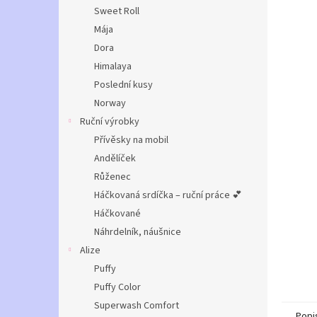
n
Sweet Roll
e
Mája
l
Dora
Himalaya
Poslední kusy
Norway
Ruční výrobky
Přívěsky na mobil
Andělíček
Růženec
Háčkovaná srdíčka – ruční práce 💕
Háčkované
Náhrdelník, náušnice
Alize
Puffy
Puffy Color
Superwash Comfort
Popi