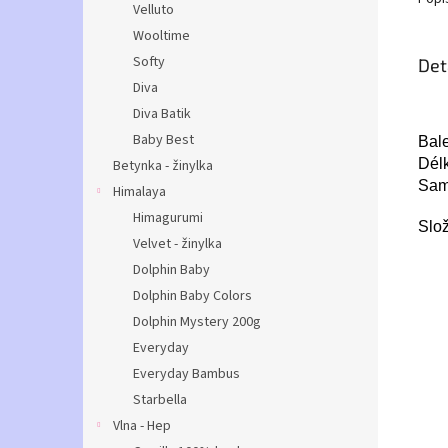
Velluto
Wooltime
Softy
Det
Diva
Diva Batik
Baby Best
Bale
Délk
Betynka - žinylka
Samo
Himalaya
Himagurumi
Slož
Velvet - žinylka
Dolphin Baby
Dolphin Baby Colors
Dolphin Mystery 200g
Everyday
Everyday Bambus
Starbella
Vlna - Hep