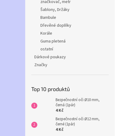
značkovač, metr
Šablony, Držáky
Bambule
Dřevěné doplňky
Korále
Guma pletená
ostatní
Dárkové poukazy
Značky
Top 10 produktů
Bezpečnostní oči Ø10 mm,
černá (1pár)
4 Kč
Bezpečnostní oči Ø12 mm,
černé (1pár)
4 Kč