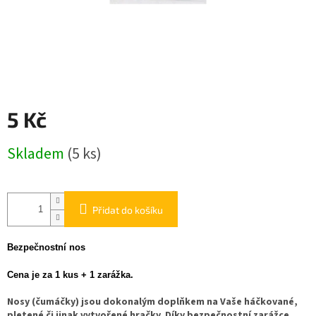
5 Kč
Měrná
Skladem
(5 ks)
cena:
Přidat do košíku
Bezpečnostní nos
Cena je za 1 kus + 1 zarážka.
Nosy (čumáčky) jsou dokonalým doplňkem na Vaše háčkované,
pletené či jinak vytvořené hračky. Díky bezpečnostní zarážce