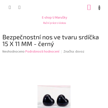
Přejít
NÁKUP
na
obsah
KOŠÍK
E-shop U Marušky
Ruční práce s láskou
Bezpečnostní nos ve tvaru srdíčka
15 X 11 MM - černý
Průměrné
Neohodnoceno
Podrobnosti hodnocení
Značka:
dovoz
hodnocení
produktu
je
0,0
z
5
hvězdiček.