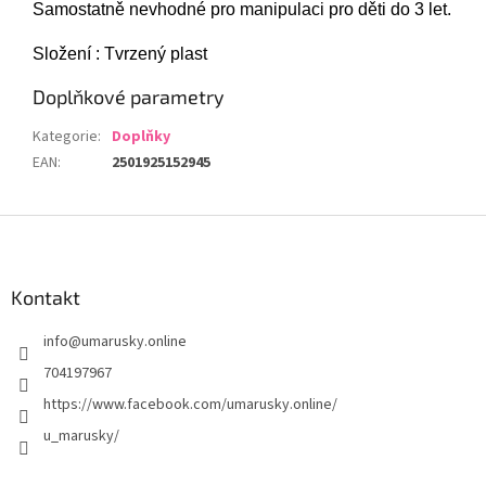
Samostatně nevhodné pro manipulaci pro děti do 3 let.
Složení : Tvrzený plast
Doplňkové parametry
Kategorie
:
Doplňky
EAN
:
2501925152945
Z
á
p
a
Kontakt
t
info
@
umarusky.online
í
704197967
https://www.facebook.com/umarusky.online/
u_marusky/