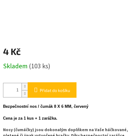
4 Kč
Měrná
Skladem
(103 ks)
cena:
Přidat do košíku
Bezpečnostní nos / čumák 8 X 6 MM, červený
Cena je za 1 kus + 1 zarážka.
Nosy (čumáčky) jsou dokonalým doplňkem na Vaše háčkované,
pletené či jinak vytvořené hračky. Díky bezpečnostní zarážce