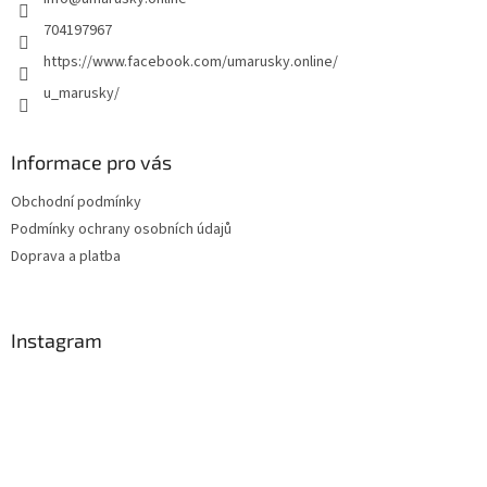
í
704197967
https://www.facebook.com/umarusky.online/
u_marusky/
Informace pro vás
Obchodní podmínky
Podmínky ochrany osobních údajů
Doprava a platba
Instagram