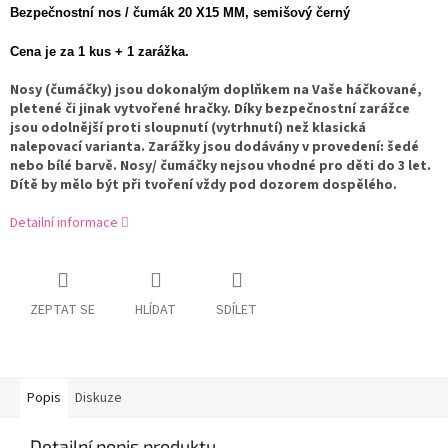
Bezpečnostní nos / čumák 20 X15 MM, semišový černý
Cena je za 1 kus + 1 zarážka.
Nosy (čumáčky) jsou dokonalým doplňkem na Vaše háčkované,
pletené či jinak vytvořené hračky. Díky bezpečnostní zarážce
jsou odolnější proti sloupnutí (vytrhnutí) než klasická
nalepovací varianta. Zarážky jsou dodávány v provedení: šedé
nebo bílé barvě. Nosy/ čumáčky nejsou vhodné pro děti do 3 let.
Dítě by mělo být při tvoření vždy pod dozorem dospělého.
Detailní informace
ZEPTAT SE
HLÍDAT
SDÍLET
Popis
Diskuze
Detailní popis produktu