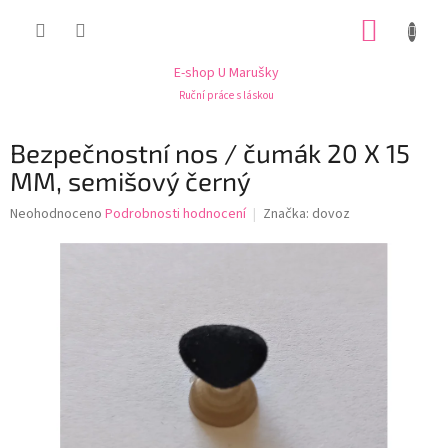
Přejít
NÁKUP
na
obsah
KOŠÍK
E-shop U Marušky
Ruční práce s láskou
Bezpečnostní nos / čumák 20 X 15
MM, semišový černý
Průměrné
Neohodnoceno
Podrobnosti hodnocení
Značka:
dovoz
hodnocení
produktu
je
0,0
z
5
hvězdiček.