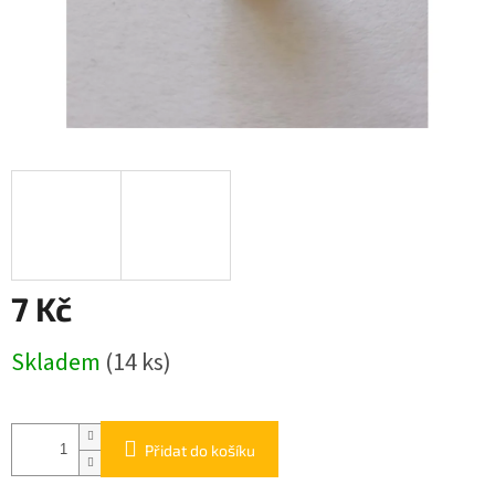
7 Kč
Měrná
Skladem
(14 ks)
cena:
Přidat do košíku