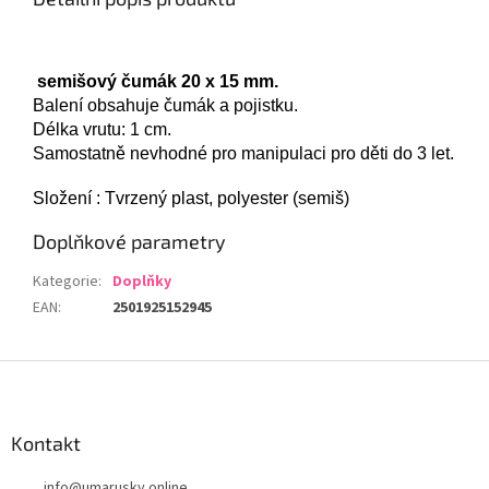
semišový čumá
k
20
x
15 mm.
Balení obsahuje čumák a pojistku.
Délka vrutu: 1 cm.
Samostatně nevhodné pro manipulaci pro děti do 3 let.
Složení : Tvrzený plast, polyester (semiš)
Doplňkové parametry
Kategorie
:
Doplňky
EAN
:
2501925152945
Z
á
p
a
Kontakt
t
info
@
umarusky.online