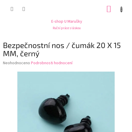
Přejít
NÁKUP
na
obsah
KOŠÍK
E-shop U Marušky
Ruční práce s láskou
Bezpečnostní nos / čumák 20 X 15
MM, černý
Průměrné
Neohodnoceno
Podrobnosti hodnocení
hodnocení
produktu
je
0,0
z
5
hvězdiček.