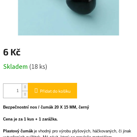
6 Kč
Měrná
Skladem
(18 ks)
cena:
Přidat do košíku
Bezpečnostní nos / čumák 20 X 15 MM, černý
Cena je za 1 kus + 1 zarážka.
Plastový čumák
je vhodný pro výrobu plyšových, háčkovaných, či jinak