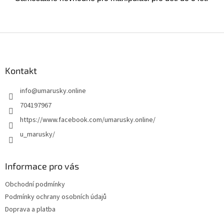
Z
á
p
a
Kontakt
t
info
@
umarusky.online
í
704197967
https://www.facebook.com/umarusky.online/
u_marusky/
Informace pro vás
Obchodní podmínky
Podmínky ochrany osobních údajů
Doprava a platba