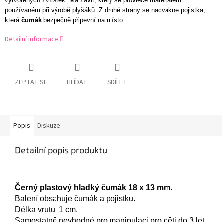
vytvořených zvířátek. Má závit, který se provleče materiálem
používaném při výrobě plyšáků. Z druhé strany se nacvakne pojistka,
která
čumák
bezpečně připevní na místo.
Detailní informace
ZEPTAT SE
HLÍDAT
SDÍLET
Popis
Diskuze
Detailní popis produktu
Černý plastový hladký čumá
k
18
x
13 mm.
Balení obsahuje čumák a pojistku.
Délka vrutu: 1 cm.
Samostatně nevhodné pro manipulaci pro děti do 3 let.