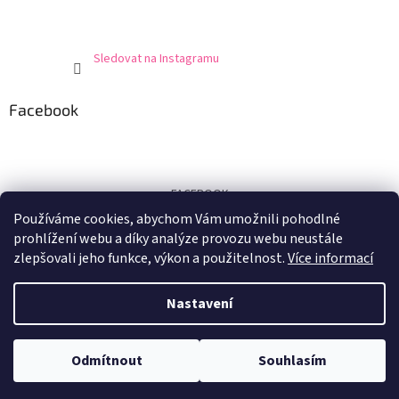
Sledovat na Instagramu
Facebook
FACEBOOK
Používáme cookies, abychom Vám umožnili pohodlné
Certifikát
prohlížení webu a díky analýze provozu webu neustále
zlepšovali jeho funkce, výkon a použitelnost.
Více informací
Nastavení
Vytvořil Shoptet
Odmítnout
Souhlasím
Copyright 2026
E-shop U Marušky
. Všechna práva vyhrazena.
Při nákupu nad 1.500,- Kč doprava zdarma