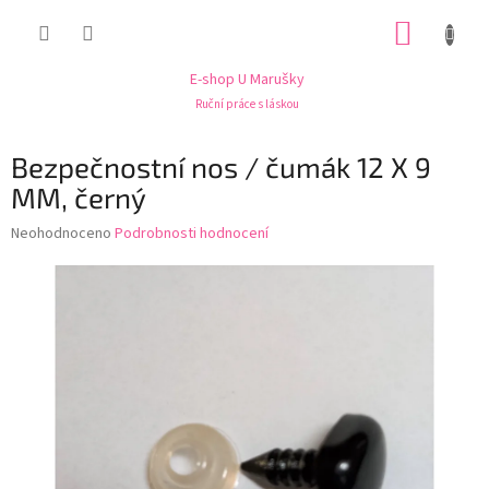
Přejít
NÁKUP
na
obsah
KOŠÍK
E-shop U Marušky
Ruční práce s láskou
Bezpečnostní nos / čumák 12 X 9
MM, černý
Průměrné
Neohodnoceno
Podrobnosti hodnocení
hodnocení
produktu
je
0,0
z
5
hvězdiček.