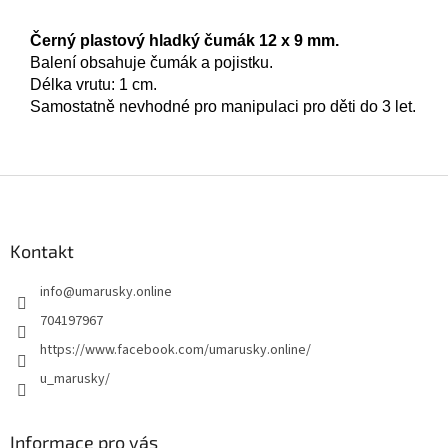
Černý plastový hladký čumá
k
12
x
9 mm.
Balení obsahuje čumák a pojistku.
Délka vrutu: 1 cm.
Samostatně nevhodné pro manipulaci pro děti do 3 let.
Z
á
p
a
Kontakt
t
info
@
umarusky.online
í
704197967
https://www.facebook.com/umarusky.online/
u_marusky/
Informace pro vás