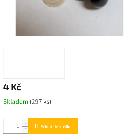
4 Kč
Měrná
Skladem
(297 ks)
cena:
Přidat do košíku