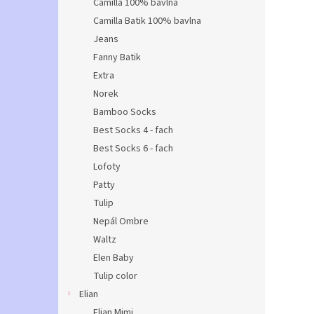
Camilla 100% bavlna
Camilla Batik 100% bavlna
Jeans
Fanny Batik
Extra
Norek
Bamboo Socks
Best Socks 4 - fach
Best Socks 6 - fach
Lofoty
Patty
Tulip
Nepál Ombre
Waltz
Elen Baby
Tulip color
Elian
Elian Mimi