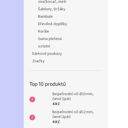
značkovač, metr
Šablony, Držáky
Bambule
Dřevěné doplňky
Korále
Guma pletená
ostatní
Dárkové poukazy
Značky
Top 10 produktů
Bezpečnostní oči Ø10 mm,
černá (1pár)
4 Kč
Bezpečnostní oči Ø12 mm,
černé (1pár)
4 Kč