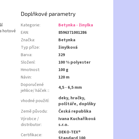
Doplňkové parametry
ší
Kategorie
:
Betynka - žinylka
 a hotové
EAN
:
8596371001286
Značka
:
Betynka
Typ příze
:
žinylková
Barva
:
329
Složení
:
100 % polyester
Hmotnost
:
100 g
Návin
:
120 m
Doporučené
4,5 - 6,5 mm
jehlice/ háček :
:
deky, hračky,
vhodné použití
:
polštáře, doplňky
Země původu
:
Česká republika
Výrobce /
Ivana Kuchaříková
distributor
:
s.r.o.
OEKO-TEX®
Certifikace
:
Standard 100