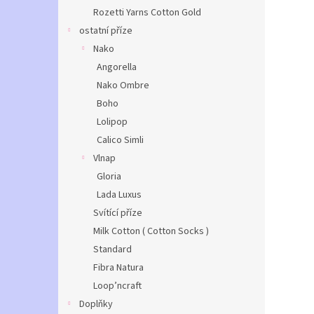
Rozetti Yarns Cotton Gold
ostatní příze
Nako
Angorella
Nako Ombre
Boho
Lolipop
Calico Simli
Vlnap
Gloria
Lada Luxus
Svítící příze
Milk Cotton ( Cotton Socks )
Standard
Fibra Natura
Loop’ncraft
Doplňky