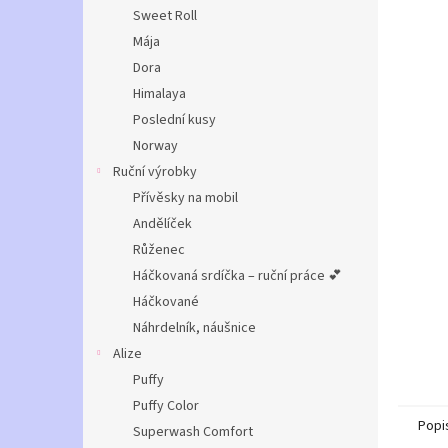
n
Sweet Roll
e
Mája
l
Dora
Himalaya
Poslední kusy
Norway
Ruční výrobky
Přívěsky na mobil
Andělíček
Růženec
Háčkovaná srdíčka – ruční práce 💕
Háčkované
Náhrdelník, náušnice
Alize
Puffy
Puffy Color
Popi
Superwash Comfort