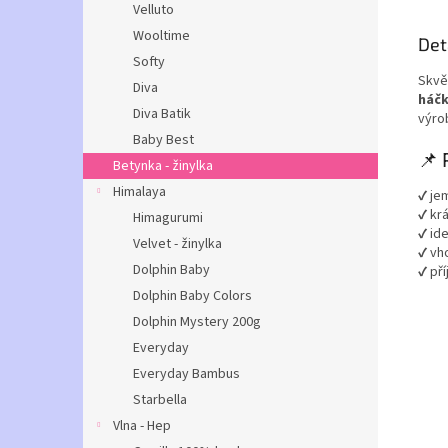
Velluto
Wooltime
Det
Softy
Skvě
Diva
háčk
Diva Batik
výro
Baby Best
📌 
Betynka - žinylka
Himalaya
✔ je
✔ kr
Himagurumi
✔ ide
Velvet - žinylka
✔ vh
Dolphin Baby
✔ př
Dolphin Baby Colors
Dolphin Mystery 200g
Everyday
Everyday Bambus
Starbella
Vlna - Hep