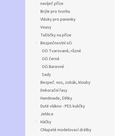
navíječ příze
Brýle pro tvorbu
Vlásky pro panenky
Vousy
Taštičky na příze
Bezpečnostní oči
Oči Tvarované, různé
Oči černé
Oči Barevné
Sady
Bezpeč. nos, zobák, klouby
Dekorační řasy
Handmade, štítky
Duté vlákno - PES kuličky
Jehlice
Háčky
Chlupaté modelovací drátky