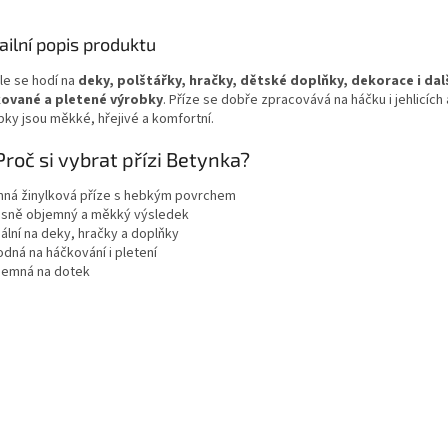
ailní popis produktu
le se hodí na
deky, polštářky, hračky, dětské doplňky, dekorace i dal
ované a pletené výrobky
. Příze se dobře zpracovává na háčku i jehlicích
bky jsou měkké, hřejivé a komfortní.
Proč si vybrat přízi Betynka?
mná žinylková příze s hebkým povrchem
ásně objemný a měkký výsledek
ální na deky, hračky a doplňky
odná na háčkování i pletení
íjemná na dotek