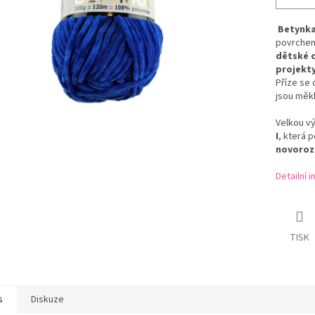
Betynk
povrchem,
dětské d
projekt
Příze se 
jsou měkk
Velkou v
I
, která p
novoroz
Detailní 
TISK
s
Diskuze