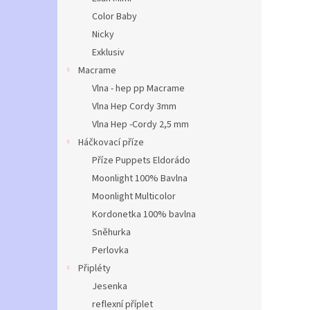
Color Baby
Nicky
Exklusiv
Macrame
Vlna - hep pp Macrame
Vlna Hep Cordy 3mm
Vlna Hep -Cordy 2,5 mm
Háčkovací příze
Příze Puppets Eldorádo
Moonlight 100% Bavlna
Moonlight Multicolor
Kordonetka 100% bavlna
Sněhurka
Perlovka
Připléty
Jesenka
reflexní příplet