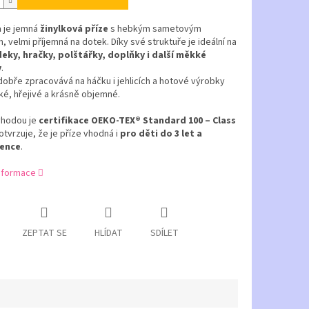
a
je jemná
žinylková příze
s hebkým sametovým
 velmi příjemná na dotek. Díky své struktuře je ideální na
eky, hračky, polštářky, doplňky i další měkké
y
.
dobře zpracovává na háčku i jehlicích a hotové výrobky
é, hřejivé a krásně objemné.
ýhodou je
certifikace OEKO-TEX® Standard 100 – Class
otvrzuje, že je příze vhodná i
pro děti do 3 let a
ence
.
informace
ZEPTAT SE
HLÍDAT
SDÍLET