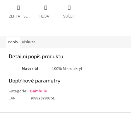
ZEPTAT SE
HLÍDAT
SDÍLET
Popis
Diskuze
Detailní popis produktu
Materiál
100% Mikro akryl
Doplňkové parametry
Kategorie
:
Bambule
EAN
:
708820290351
Z
á
p