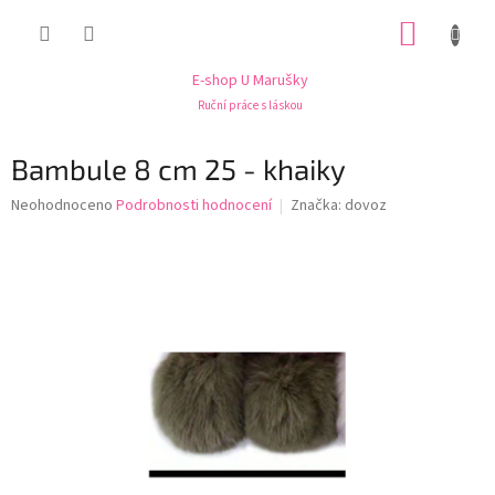
Přejít
NÁKUP
na
obsah
KOŠÍK
E-shop U Marušky
Ruční práce s láskou
Bambule 8 cm 25 - khaiky
Průměrné
Neohodnoceno
Podrobnosti hodnocení
Značka:
dovoz
hodnocení
produktu
je
0,0
z
5
hvězdiček.