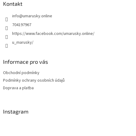
a
Kontakt
t
info
@
umarusky.online
í
704197967
https://www.facebook.com/umarusky.online/
u_marusky/
Informace pro vás
Obchodní podmínky
Podmínky ochrany osobních údajů
Doprava a platba
Instagram