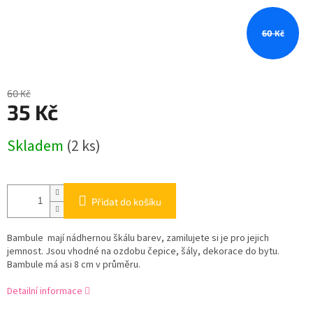
60 Kč
60 Kč
35 Kč
Měrná
Skladem
(2 ks)
cena:
Přidat do košíku
Bambule mají nádhernou škálu barev, zamilujete si je pro jejich
jemnost. Jsou vhodné na ozdobu čepice, šály, dekorace do bytu.
Bambule má asi 8 cm v průměru.
Detailní informace