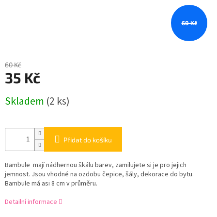
60 Kč
60 Kč
35 Kč
Měrná
Skladem
(2 ks)
cena:
Přidat do košíku
Bambule mají nádhernou škálu barev, zamilujete si je pro jejich
jemnost. Jsou vhodné na ozdobu čepice, šály, dekorace do bytu.
Bambule má asi 8 cm v průměru.
Detailní informace