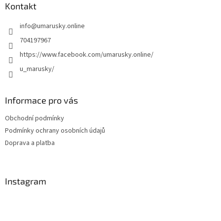
a
Kontakt
t
info
@
umarusky.online
í
704197967
https://www.facebook.com/umarusky.online/
u_marusky/
Informace pro vás
Obchodní podmínky
Podmínky ochrany osobních údajů
Doprava a platba
Instagram