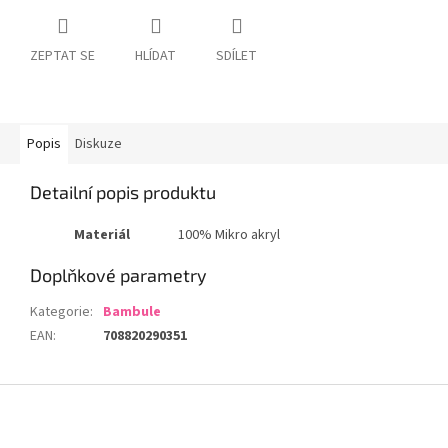
ZEPTAT SE
HLÍDAT
SDÍLET
Popis
Diskuze
Detailní popis produktu
Materiál
100% Mikro akryl
Doplňkové parametry
Kategorie
:
Bambule
EAN
:
708820290351
Z
á
p