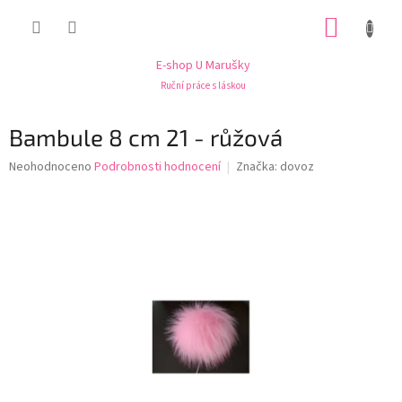
Přejít
NÁKUP
na
obsah
KOŠÍK
E-shop U Marušky
Ruční práce s láskou
Bambule 8 cm 21 - růžová
Průměrné
Neohodnoceno
Podrobnosti hodnocení
Značka:
dovoz
hodnocení
produktu
je
0,0
z
5
hvězdiček.