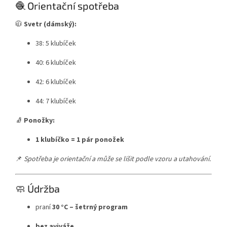
🧶 Orientační spotřeba
🧥
Svetr (dámský):
38: 5 klubíček
40: 6 klubíček
42: 6 klubíček
44: 7 klubíček
🧦
Ponožky:
1 klubíčko = 1 pár ponožek
📌
Spotřeba je orientační a může se lišit podle vzoru a utahování.
🧼 Údržba
praní
30 °C – šetrný program
bez aviváže