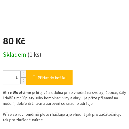
80 Kč
Měrná
Skladem
(1 ks)
cena:
Přidat do košíku
Alize
Wooltime
je hřejivá a odolná příze vhodná na svetry, čepice, šály
i další zimní úplety. Díky kombinaci vlny a akrylu je příze příjemná na
nošení, dobře drží tvar a zároveň se snadno udržuje.
Příze se rovnoměrně plete i háčkuje a je vhodná jak pro začátečníky,
tak pro zkušené tvůrce.