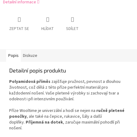
Detailní informace
ZEPTAT SE
HLÍDAT
SDÍLET
Popis
Diskuze
Detailní popis produktu
Polyamidová příměs
zajišťuje pružnost, pevnost a dlouhou
životnost, což dělá z této příze perfektní materiál pro
každodenní nošení. Vaše pletené výrobky si zachovají tvar a
odolnost i při intenzivním používání.
Příze Wooltime je univerzální a hodí se nejen na
ručně pletené
ponožky
, ale také na čepice, rukavice, šály a další
doplňky.
Příjemná na dotek
, zaručuje maximální pohodlí při
nošení.