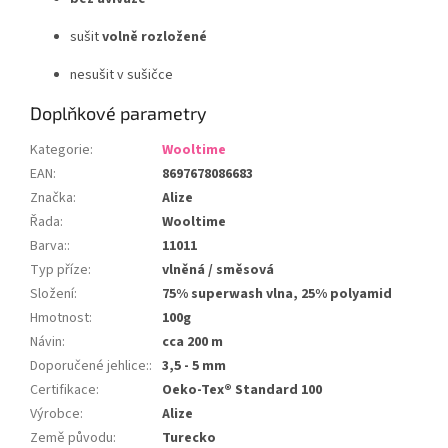
sušit
volně rozložené
nesušit v sušičce
Doplňkové parametry
Kategorie
:
Wooltime
EAN
:
8697678086683
Značka
:
Alize
Řada
:
Wooltime
Barva:
:
11011
Typ příze
:
vlněná / směsová
Složení
:
75% superwash vlna, 25% polyamid
Hmotnost
:
100g
Návin
:
cca 200 m
Doporučené jehlice:
:
3,5 - 5 mm
Certifikace
:
Oeko-Tex® Standard 100
Výrobce
:
Alize
Země původu
:
Turecko