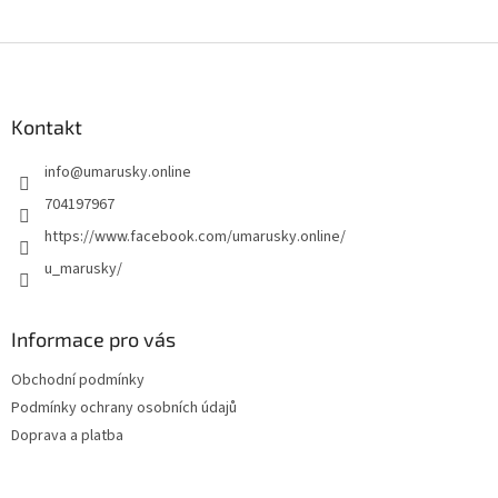
Z
á
p
a
Kontakt
t
info
@
umarusky.online
í
704197967
https://www.facebook.com/umarusky.online/
u_marusky/
Informace pro vás
Obchodní podmínky
Podmínky ochrany osobních údajů
Doprava a platba