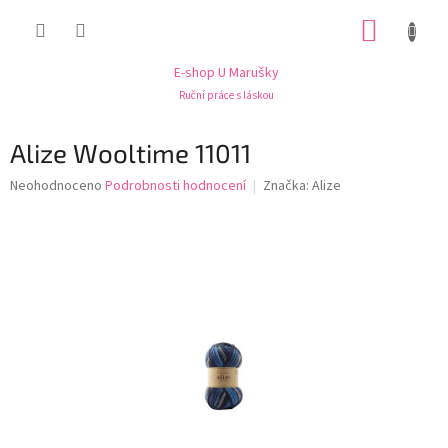
Přejít
NÁKUP
na
obsah
KOŠÍK
E-shop U Marušky
Ruční práce s láskou
Alize Wooltime 11011
Průměrné
Neohodnoceno
Podrobnosti hodnocení
Značka:
Alize
hodnocení
produktu
je
0,0
z
5
hvězdiček.