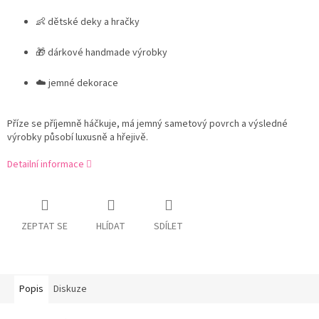
👶 dětské deky a hračky
🎁 dárkové handmade výrobky
☁️ jemné dekorace
Příze se příjemně háčkuje, má jemný sametový povrch a výsledné
výrobky působí luxusně a hřejivě.
Detailní informace
ZEPTAT SE
HLÍDAT
SDÍLET
Popis
Diskuze