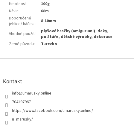
Hmotnost
:
100g
Návin
:
68m
Doporučené
8-10mm
jehlice/ háček :
:
plyšové hračky (amigurumi), deky,
Vhodné použití
:
polštáře, dětské výrobky, dekorace
Země původu
:
Turecko
Z
á
p
a
Kontakt
t
info
@
umarusky.online
í
704197967
https://www.facebook.com/umarusky.online/
u_marusky/