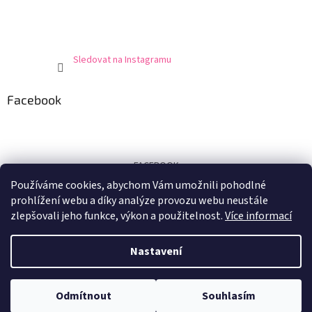
Sledovat na Instagramu
Facebook
FACEBOOK
Používáme cookies, abychom Vám umožnili pohodlné
Certifikát
prohlížení webu a díky analýze provozu webu neustále
zlepšovali jeho funkce, výkon a použitelnost.
Více informací
Nastavení
Vytvořil Shoptet
Odmítnout
Souhlasím
Copyright 2026
E-shop U Marušky
. Všechna práva vyhrazena.
Při nákupu nad 1.500,- Kč doprava zdarma