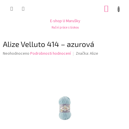
Přejít
NÁKUP
na
obsah
KOŠÍK
E-shop U Marušky
Ruční práce s láskou
Alize Velluto 414 – azurová
Průměrné
Neohodnoceno
Podrobnosti hodnocení
Značka:
Alize
hodnocení
produktu
je
0,0
z
5
hvězdiček.