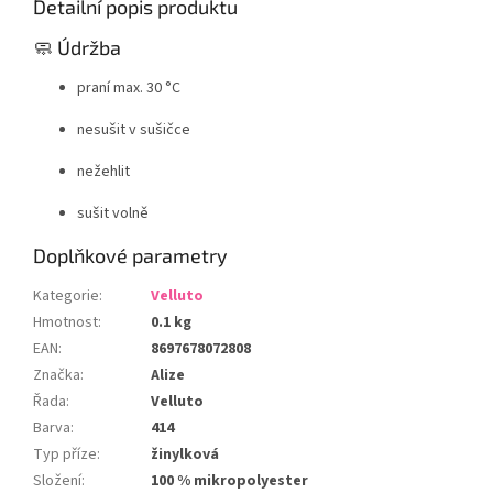
Detailní popis produktu
🧼 Údržba
praní max. 30 °C
nesušit v sušičce
nežehlit
sušit volně
Doplňkové parametry
Kategorie
:
Velluto
Hmotnost
:
0.1 kg
EAN
:
8697678072808
Značka
:
Alize
Řada
:
Velluto
Barva
:
414
Typ příze
:
žinylková
Složení
:
100 % mikropolyester