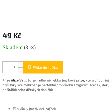
49 Kč
Měrná
Skladem
(3 ks)
cena:
Přidat do košíku
Příze
Alize Velluto
je nádherně hebká žinylková příze, která připomíná
plyš. Díky své měkkosti je perfektní pro výrobu amigurumi hraček, dek,
polštářků nebo dětských doplňků.
🧸 plyšáky (medvídci, zajíčci)