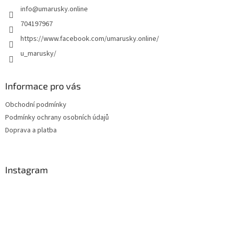
info
@
umarusky.online
í
704197967
https://www.facebook.com/umarusky.online/
u_marusky/
Informace pro vás
Obchodní podmínky
Podmínky ochrany osobních údajů
Doprava a platba
Instagram