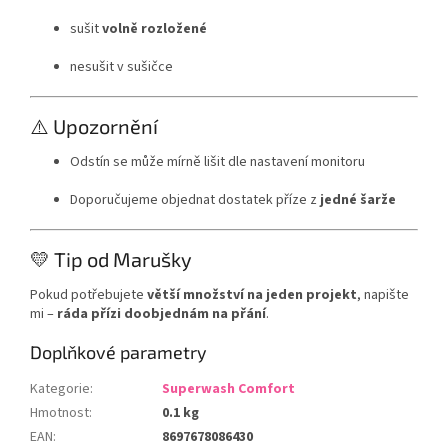
sušit
volně rozložené
nesušit v sušičce
⚠️ Upozornění
Odstín se může mírně lišit dle nastavení monitoru
Doporučujeme objednat dostatek příze z
jedné šarže
💛 Tip od Marušky
Pokud potřebujete
větší množství na jeden projekt
, napište
mi –
ráda přízi doobjednám na přání
.
Doplňkové parametry
Kategorie
:
Superwash Comfort
Hmotnost
:
0.1 kg
EAN
:
8697678086430