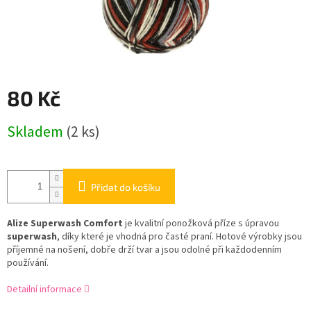
80 Kč
Měrná
Skladem
(2 ks)
cena:
Přidat do košíku
Alize
Superwash Comfort
je kvalitní ponožková příze s úpravou
superwash
, díky které je vhodná pro časté praní. Hotové výrobky jsou
příjemné na nošení, dobře drží tvar a jsou odolné při každodenním
používání.
Detailní informace