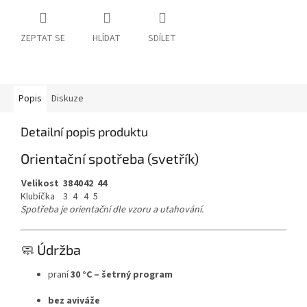
ZEPTAT SE
HLÍDAT
SDÍLET
Popis
Diskuze
Detailní popis produktu
Orientační spotřeba (svetřík)
Velikost
38
40
42
44
Klubíčka
3
4
4
5
Spotřeba je orientační dle vzoru a utahování.
🧼 Údržba
praní
30 °C – šetrný program
bez aviváže