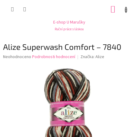
Přejít
NÁKUP
na
obsah
KOŠÍK
E-shop U Marušky
Ruční práce s láskou
Alize Superwash Comfort – 7840
Průměrné
Neohodnoceno
Podrobnosti hodnocení
Značka:
Alize
hodnocení
produktu
je
0,0
z
5
hvězdiček.