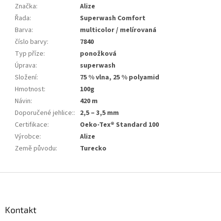
Značka
:
Alize
Řada
:
Superwash Comfort
Barva
:
multicolor / melírovaná
číslo barvy
:
7840
Typ příze
:
ponožková
Úprava
:
superwash
Složení
:
75 % vlna, 25 % polyamid
Hmotnost
:
100g
Návin
:
420 m
Doporučené jehlice:
:
2,5 – 3,5 mm
Certifikace
:
Oeko-Tex® Standard 100
Výrobce
:
Alize
Země původu
:
Turecko
Z
á
p
a
Kontakt
t