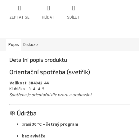
ZEPTAT SE
HLÍDAT
SDÍLET
Popis
Diskuze
Detailní popis produktu
Orientační spotřeba (svetřík)
Velikost
38
40
42
44
Klubíčka
3
4
4
5
Spotřeba je orientační dle vzoru a utahování.
🧼 Údržba
praní
30 °C – šetrný program
bez aviváže