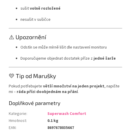
sušit
volně rozložené
nesušit v sušičce
⚠️ Upozornění
Odstín se může mírně lišit dle nastavení monitoru
Doporučujeme objednat dostatek příze z
jedné šarže
💛 Tip od Marušky
Pokud potřebujete
větší množství na jeden projekt
, napište
mi –
ráda přízi doobjednám na přání
.
Doplňkové parametry
Kategorie
:
Superwash Comfort
Hmotnost
:
0.1 kg
EAN
:
8697678035667