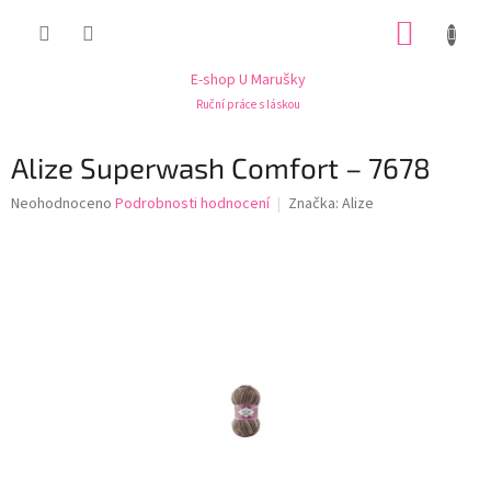
Přejít
NÁKUP
na
obsah
KOŠÍK
E-shop U Marušky
Ruční práce s láskou
Alize Superwash Comfort – 7678
Průměrné
Neohodnoceno
Podrobnosti hodnocení
Značka:
Alize
hodnocení
produktu
je
0,0
z
5
hvězdiček.