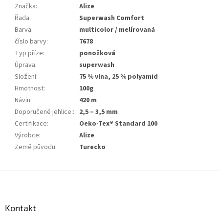
Značka
:
Alize
Řada
:
Superwash Comfort
Barva
:
multicolor / melírovaná
číslo barvy
:
7678
Typ příze
:
ponožková
Úprava
:
superwash
Složení
:
75 % vlna, 25 % polyamid
Hmotnost
:
100g
Návin
:
420 m
Doporučené jehlice:
:
2,5 – 3,5 mm
Certifikace
:
Oeko-Tex® Standard 100
Výrobce
:
Alize
Země původu
:
Turecko
Z
á
p
a
Kontakt
t