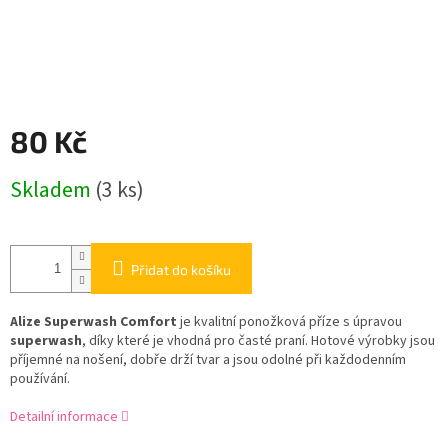
80 Kč
Měrná
Skladem
(3 ks)
cena:
Přidat do košíku
Alize
Superwash Comfort
je kvalitní ponožková příze s úpravou
superwash
, díky které je vhodná pro časté praní. Hotové výrobky jsou
příjemné na nošení, dobře drží tvar a jsou odolné při každodenním
používání.
Detailní informace