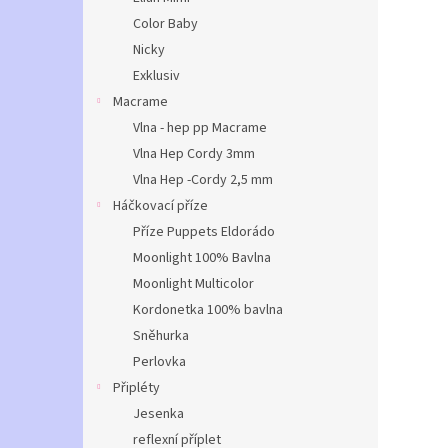
Color Baby
Nicky
Exklusiv
Macrame
Vlna - hep pp Macrame
Vlna Hep Cordy 3mm
Vlna Hep -Cordy 2,5 mm
Háčkovací příze
Příze Puppets Eldorádo
Moonlight 100% Bavlna
Moonlight Multicolor
Kordonetka 100% bavlna
Sněhurka
Perlovka
Připléty
Jesenka
reflexní příplet