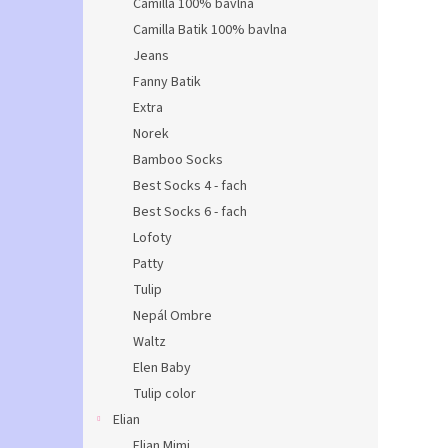
Camilla 100% bavlna
Camilla Batik 100% bavlna
Jeans
Fanny Batik
Extra
Norek
Bamboo Socks
Best Socks 4 - fach
Best Socks 6 - fach
Lofoty
Patty
Tulip
Nepál Ombre
Waltz
Elen Baby
Tulip color
Elian
Elian Mimi