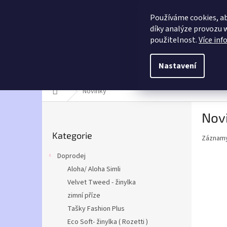
Přejít
info@umarusky.online
na
Používáme cookies, a
obsah
díky analýze provozu 
E-shop U Marušky
použitelnost.
Více inf
Ruční práce s láskou
Nastavení
Doprodej
Ruční výrobky
Alize
Betynka -
Domů
Novinky
P
Nov
o
Přeskočit
s
Kategorie
kategorie
Záznamy
t
r
Doprodej
a
Aloha/ Aloha Simli
n
Velvet Tweed - žinylka
n
í
zimní příze
p
Tašky Fashion Plus
a
Eco Soft- žinylka ( Rozetti )