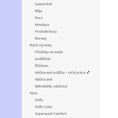
n
Sweet Roll
e
Mája
l
Dora
Himalaya
Poslední kusy
Norway
Ruční výrobky
Přívěsky na mobil
Andělíček
Růženec
Háčkovaná srdíčka – ruční práce 💕
Háčkované
Náhrdelník, náušnice
Alize
Puffy
Puffy Color
Superwash Comfort