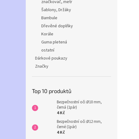
značkovač, metr
Šablony, Držáky
Bambule
Dřevěné doplňky
Korále
Guma pletená
ostatní
Dárkové poukazy
Značky
Top 10 produktů
Bezpečnostní oči Ø10 mm,
černá (1pár)
4 Kč
Bezpečnostní oči Ø12 mm,
černé (1pár)
4 Kč