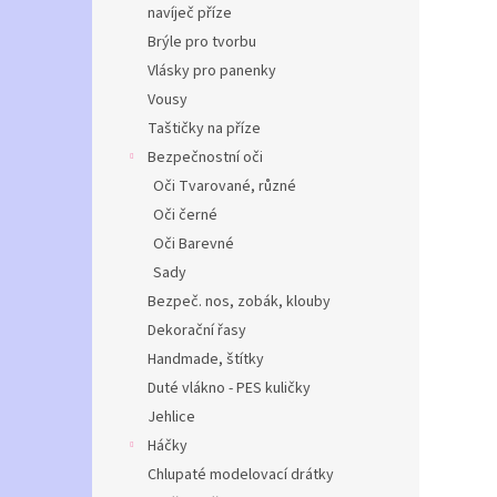
navíječ příze
Brýle pro tvorbu
Vlásky pro panenky
Vousy
Taštičky na příze
Bezpečnostní oči
Oči Tvarované, různé
Oči černé
Oči Barevné
Sady
Bezpeč. nos, zobák, klouby
Dekorační řasy
Handmade, štítky
Duté vlákno - PES kuličky
Jehlice
Háčky
Chlupaté modelovací drátky