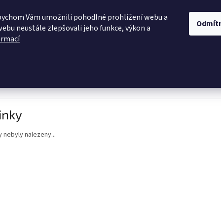
OBCHODNÍ PODMÍNKY
PODMÍNKY OCHRANY OSOBNÍCH ÚDAJŮ
D
bychom Vám umožnili pohodlné prohlížení webu a
Odmít
webu neustále zlepšovali jeho funkce, výkon a
ormací
HLEDAT
 žinylka
Himalaya
Vlna - Hep
Elian
Macrame
inky
 nebyly nalezeny...