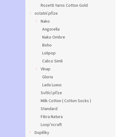
Rozetti Yarns Cotton Gold
ostatní příze
Nako
Angorella
Nako Ombre
Boho
Lolipop
Calico Simli
Vlnap
Gloria
Lada Luxus
Svítící příze
Milk Cotton ( Cotton Socks )
Standard
Fibra Natura
Loop’ncraft
Doplňky